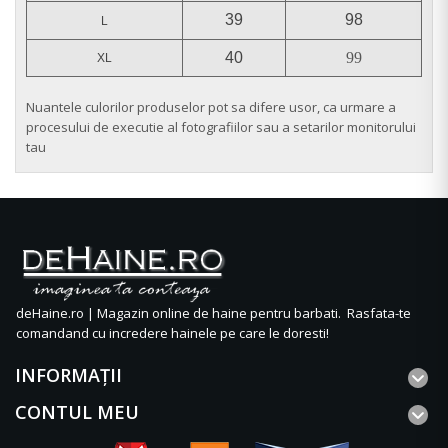
39
98
L
40
99
XL
Nuantele culorilor produselor pot sa difere usor, ca urmare a
procesului de executie al fotografiilor sau a setarilor monitorului
tau
deHaine.ro | Magazin online de haine pentru barbati. Rasfata-te
comandand cu incredere hainele pe care le doresti!
INFORMAŢII
CONTUL MEU