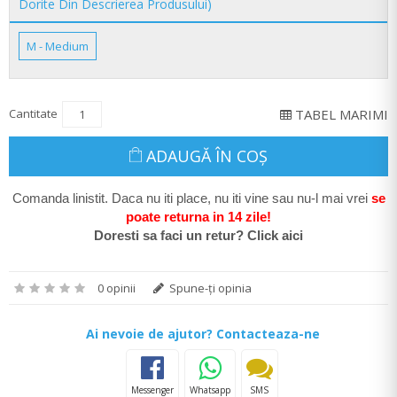
Dorite Din Descrierea Produsului)
M - Medium
Cantitate
TABEL MARIMI
ADAUGĂ ÎN COŞ
Comanda linistit. Daca nu iti place, nu iti vine sau nu-l mai vrei
se
poate return
a in 14 zile
!
Doresti sa faci un retur? Click aici
0 opinii
Spune-ţi opinia
Ai nevoie de ajutor? Contacteaza-ne
Messenger
Whatsapp
SMS