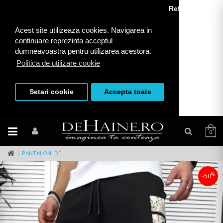
Refuza toate
Acest site utilizeaza cookies. Navigarea in
continuare reprezinta acceptul
dumneavoastra pentru utilizarea acestora.
Politica de utilizare cookie
Setari cookie
Accepta toate
0
PANTALONI DE TRENING SCURTI,NEGRI, CU IMPRIMEU Y243 O3-2.2
%
-50