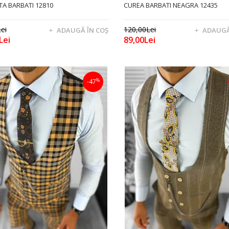
A BARBATI 12810
CUREA BARBATI NEAGRA 12435
ei
120,00Lei
ADAUGĂ ÎN COŞ
ADAUGĂ
Lei
89,00Lei
%
-47