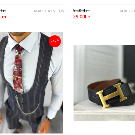
Lei
55,00Lei
ADAUGĂ ÎN COŞ
ADAUGĂ
Lei
29,00Lei
%
-47