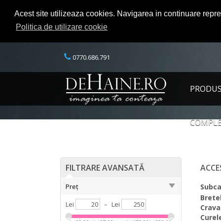
Acest site utilizeaza cookies. Navigarea in continuare repr
Politica de utilizare cookie
0770.686.791
PRODU
COMPLE
FILTRARE AVANSATĂ
ACCE
Preț
Subca
Brete
Lei
–
Lei
Crava
Curel