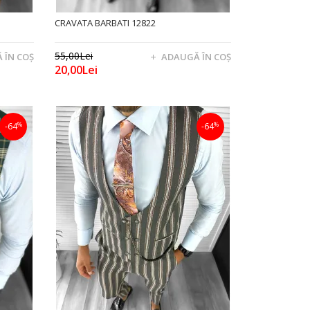
CRAVATA BARBATI 12822
55,00Lei
 ÎN COŞ
ADAUGĂ ÎN COŞ
20,00Lei
%
%
-64
-64