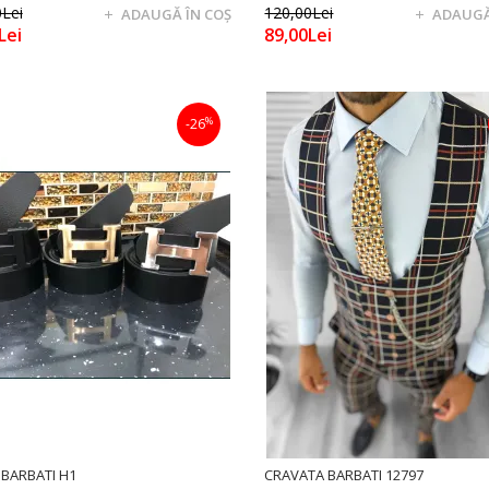
Lei
120,00Lei
ADAUGĂ ÎN COŞ
ADAUGĂ
Lei
89,00Lei
%
-26
BARBATI H1
CRAVATA BARBATI 12797