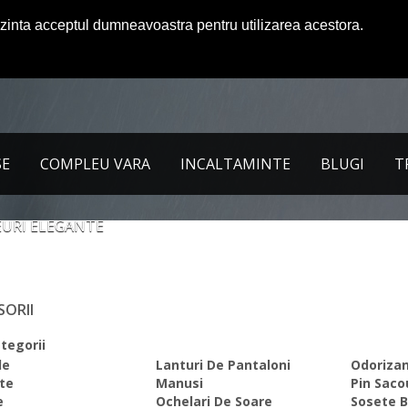
ezinta acceptul dumneavoastra pentru utilizarea acestora.
SE
COMPLEU VARA
INCALTAMINTE
BLUGI
T
URI ELEGANTE
SORII
tegorii
le
Lanturi De Pantaloni
Odoriza
te
Manusi
Pin Saco
e
Ochelari De Soare
Sosete B