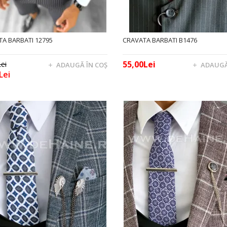
A BARBATI 12795
CRAVATA BARBATI B1476
55,00Lei
ei
ADAUGĂ ÎN COŞ
ADAUGĂ
Lei