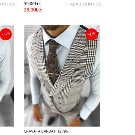
55,00Lei
 ÎN COŞ
ADAUGĂ ÎN COŞ
29,00Lei
%
%
-47
-47
CRAVATA BARBATI 12796