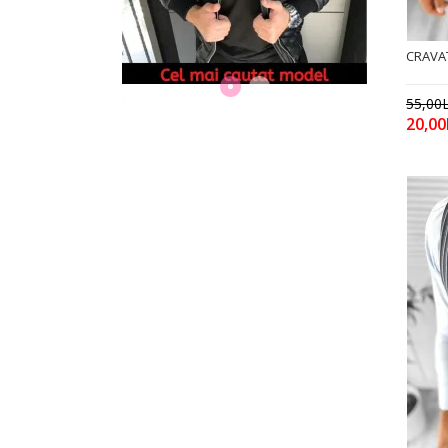
CRAVAT
55,00L
20,00