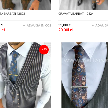
A BARBATI 12823
CRAVATA BARBATI 12824
ei
55,00Lei
ADAUGĂ ÎN COŞ
ADAUGĂ
Lei
20,00Lei
%
-47