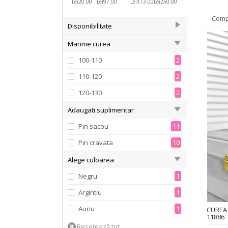
Lei20.00
Lei97.00
Lei173.00
Lei250.00
Comp
Disponibilitate
In Stoc
59
Marime curea
100-110
2
110-120
2
120-130
2
Adaugati suplimentar
Pin sacou
11
Pin cravata
10
Alege culoarea
Negru
1
Argintiu
1
Auriu
1
CUREA 
11886