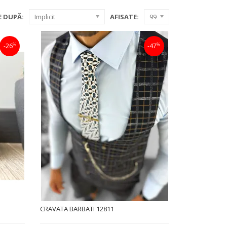
 DUPĂ:
Implicit
AFISATE:
99
%
%
-26
-47
CRAVATA BARBATI 12811