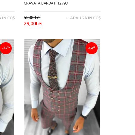
CRAVATA BARBATI 12793
55,00Lei
 ÎN COŞ
ADAUGĂ ÎN COŞ
29,00Lei
%
%
-47
-64