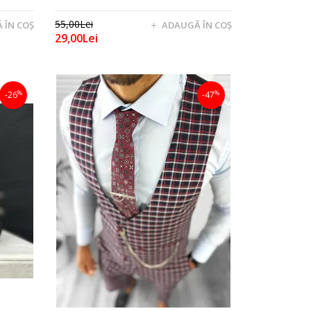
55,00Lei
 ÎN COŞ
ADAUGĂ ÎN COŞ
29,00Lei
%
%
-26
-47