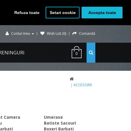
Refuza toate
Setari cookie
Accepta toate
Contul meu
Wish List (0)
Comandă
RENINGURI
0
ACCESORII
nt Camera
Umerase
u
Batiste Sacouri
arbati
Boxeri Barbati