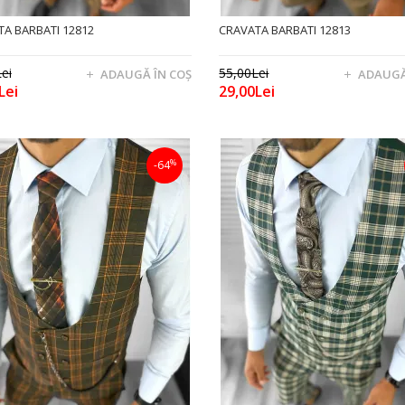
A BARBATI 12812
CRAVATA BARBATI 12813
ei
55,00Lei
ADAUGĂ ÎN COŞ
ADAUGĂ
Lei
29,00Lei
%
-64