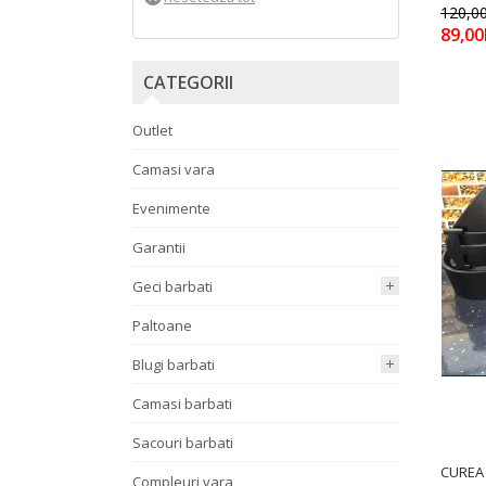
120,00
89,00
CATEGORII
Outlet
Camasi vara
Evenimente
Garantii
Geci barbati
Paltoane
Blugi barbati
Camasi barbati
Sacouri barbati
CUREA 
Compleuri vara