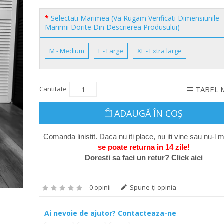
Selectati Marimea (Va Rugam Verificati Dimensiunile
Marimii Dorite Din Descrierea Produsului)
M - Medium
L - Large
XL - Extra large
Cantitate
TABEL 
ADAUGĂ ÎN COŞ
Comanda linistit. Daca nu iti place, nu iti vine sau nu-l m
se poate return
a in 14 zile
!
Doresti sa faci un retur? Click aici
0 opinii
Spune-ţi opinia
Ai nevoie de ajutor? Contacteaza-ne