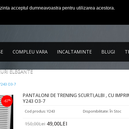
ezinta acceptul dumneavoastra pentru utilizarea acestora.
SE
COMPLEU VARA
INCALTAMINTE
BLUGI
T
URI ELEGANTE
Y243 O3-7
PANTALONI DE TRENING SCURTI,ALBI , CU IMPR
Y243 O3-7
%
-67
Cod produs: Y243
Disponibilitate: În Stoc
49,00LEI
150,00Lei