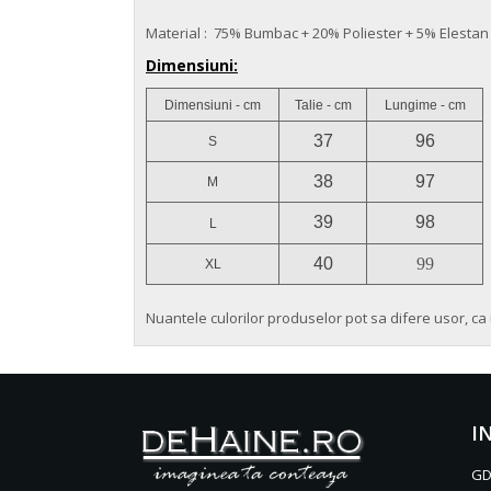
Material : 75% Bumbac + 20% Poliester + 5% Elestan
Dimensiuni:
Dimensiuni - cm
Talie - cm
Lungime - cm
37
96
S
38
97
M
39
98
L
40
99
XL
Nuantele culorilor produselor pot sa difere usor, ca 
I
GD