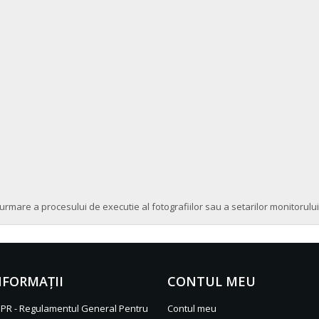
urmare a procesului de executie al fotografiilor sau a setarilor monitorului
NFORMAŢII
CONTUL MEU
PR - Regulamentul General Pentru
Contul meu