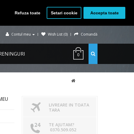
Refuza toate
Setari cookie
Accepta toate
Contul meu
Wish List (0)
Comandă
RENINGURI
0
IMEU
LIVREARE IN TOATA
TARA
TE AJUTAM?
0370.509.052