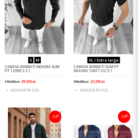
S
M
XL / Extra large
CAMASA BARBATI NEAGRA SLIM
CAMASA BARBATI SLIM FIT
FIT 12999 2-2.1
NEAGRA 10617 O2-5.1
49,00Lei
25,00Lei
110,00Lei
100,00Lei
ADAUGĂ ÎN COŞ
ADAUGĂ ÎN COŞ
%
%
-34
-34