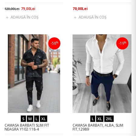
79,00Lei
70,00Lei
120,00Lei
ADAUGĂ ÎN COŞ
ADAUGĂ ÎN COŞ
%
%
-58
-19
S
M
L
XL
L
XL
2XL
CAMASA BARBATI SLIM FIT
CAMASA BARBATI, ALBA, SLIM
NEAGRA Y102 118-4
FIT,12989