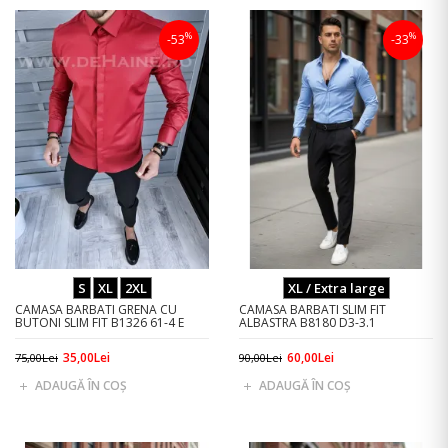
%
%
-53
-33
S
XL
2XL
XL / Extra large
CAMASA BARBATI GRENA CU
CAMASA BARBATI SLIM FIT
BUTONI SLIM FIT B1326 61-4 E
ALBASTRA B8180 D3-3.1
35,00Lei
60,00Lei
75,00Lei
90,00Lei
ADAUGĂ ÎN COŞ
ADAUGĂ ÎN COŞ