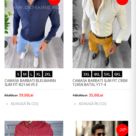
S
M
L
XL
2XL
3XL
4XL
5XL
6XL
CAMASA BARBATI BLEUMARIN
CAMASA BARBATI SLIM FIT CREM
SLIM FIT B2144 V5 E
12658 BATAL Y17-4
59,00Lei
35,00Lei
85,00Lei
150,00Lei
ADAUGĂ ÎN COŞ
ADAUGĂ ÎN COŞ
%
-26