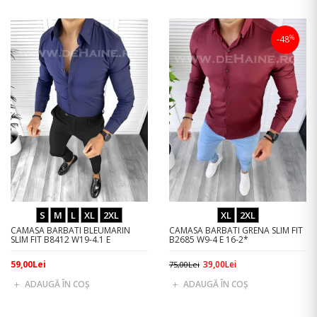
%
-48
S
M
L
XL
2XL
XL
2XL
CAMASA BARBATI BLEUMARIN
CAMASA BARBATI GRENA SLIM FIT
SLIM FIT B8412 W19-4.1 E
B2685 W9-4 E 16-2*
59,00Lei
39,00Lei
75,00Lei
ADAUGĂ ÎN COŞ
ADAUGĂ ÎN COŞ