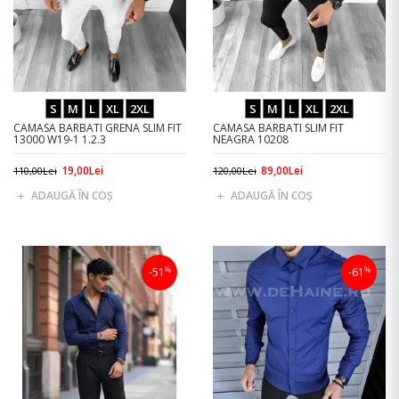
S
M
L
XL
2XL
S
M
L
XL
2XL
CAMASA BARBATI GRENA SLIM FIT
CAMASA BARBATI SLIM FIT
13000 W19-1 1.2.3
NEAGRA 10208
19,00Lei
89,00Lei
110,00Lei
120,00Lei
ADAUGĂ ÎN COŞ
ADAUGĂ ÎN COŞ
%
%
-51
-61