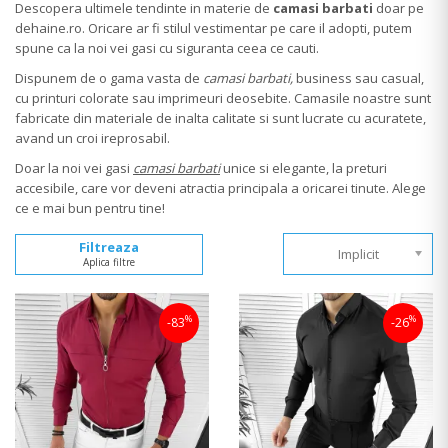
Descopera ultimele tendinte in materie de
camasi barbati
doar pe
dehaine.ro
. Oricare ar fi stilul vestimentar pe care il adopti, putem
spune ca la noi vei gasi cu siguranta ceea ce cauti.
Dispunem de o gama vasta de
camasi barbati,
business sau casual,
cu printuri colorate sau imprimeuri deosebite. Camasile noastre sunt
fabricate din materiale de inalta calitate si sunt lucrate cu acuratete,
avand un croi ireprosabil.
Doar la noi vei gasi
camasi barbati
unice si elegante, la preturi
accesibile, care vor deveni atractia principala a oricarei tinute. Alege
ce e mai bun pentru tine!
Filtreaza
Implicit
Aplica filtre
%
%
-83
-26