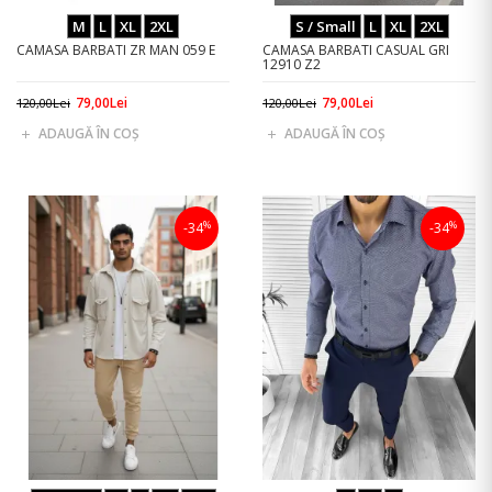
M
L
XL
2XL
S / Small
L
XL
2XL
CAMASA BARBATI ZR MAN 059 E
CAMASA BARBATI CASUAL GRI
12910 Z2
79,00Lei
79,00Lei
120,00Lei
120,00Lei
ADAUGĂ ÎN COŞ
ADAUGĂ ÎN COŞ
%
%
-34
-34