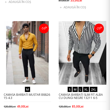
35,00Lei
89,00Lei
ADAUGĂ ÎN COŞ
ADAUGĂ ÎN COŞ
%
%
-59
-29
M
S
M
L
XL
2XL
CAMASA BARBATI MUSTAR B8826
CAMASA BARBATI SLIM FIT ALBA
15-4.3
CU DUNGI NEGRE 13211 6-5
49,00Lei
85,00Lei
120,00Lei
120,00Lei