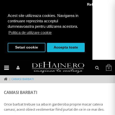
Refuza toate
Acest site utilizeaza cookies. Navigarea in
continuare reprezinta acceptul
dumneavoastra pentru utilizarea acestora.
Politica de utilizare cookie
Setari cookie
Accepta toate
0
CAMASI BARBATI
CAMASI BARBATI
Orice barbat trebuie sa aiba in garderoba proprie macar cateva
camasi, acest obiect vestimentar fiind purtat din ce in ce mai des.