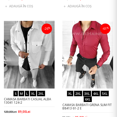
ADAUGĂ ÎN COŞ
ADAUGĂ ÎN COŞ
%
%
-26
-61
S
M
L
XL
2XL
XL
2XL
3XL
4XL
5XL
CAMASA BARBATI CASUAL ALBA
6XL
13041 124-2
CAMASA BARBATI GRENA SLIM FIT
B8413 61-2 E
89,00Lei
120,00Lei