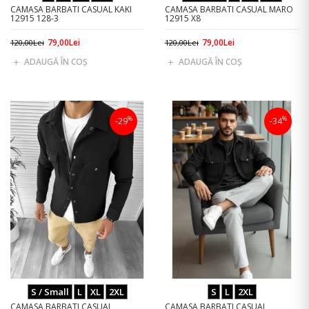
CAMASA BARBATI CASUAL KAKI
CAMASA BARBATI CASUAL MARO
12915 128-3
12915 X8
79,00Lei
79,00Lei
120,00Lei
120,00Lei
ADAUGĂ ÎN COŞ
ADAUGĂ ÎN COŞ
%
%
-29
-34
S / Small
L
XL
2XL
S
L
2XL
CAMASA BARBATI CASUAL
CAMASA BARBATI CASUAL