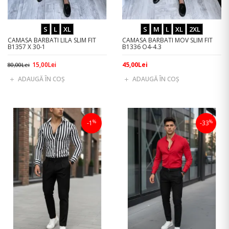
S
L
XL
S
M
L
XL
2XL
CAMASA BARBATI LILA SLIM FIT
CAMASA BARBATI MOV SLIM FIT
B1357 X 30-1
B1336 O4-4.3
15,00Lei
45,00Lei
80,00Lei
ADAUGĂ ÎN COŞ
ADAUGĂ ÎN COŞ
%
%
-1
-33