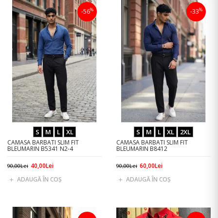
%
%
-56
-33
S
M
L
XL
S
M
L
XL
2XL
CAMASA BARBATI SLIM FIT
CAMASA BARBATI SLIM FIT
BLEUMARIN B5341 N2-4
BLEUMARIN B8412
40,00Lei
60,00Lei
90,00Lei
90,00Lei
ADAUGĂ ÎN COŞ
ADAUGĂ ÎN COŞ