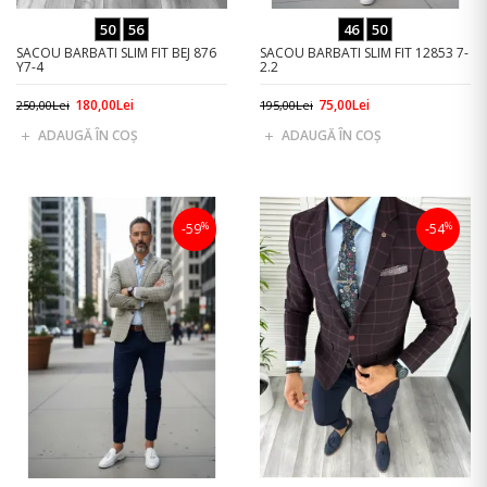
50
56
46
50
SACOU BARBATI SLIM FIT BEJ 876
SACOU BARBATI SLIM FIT 12853 7-
Y7-4
2.2
180,00Lei
75,00Lei
250,00Lei
195,00Lei
ADAUGĂ ÎN COŞ
ADAUGĂ ÎN COŞ
%
%
-59
-54