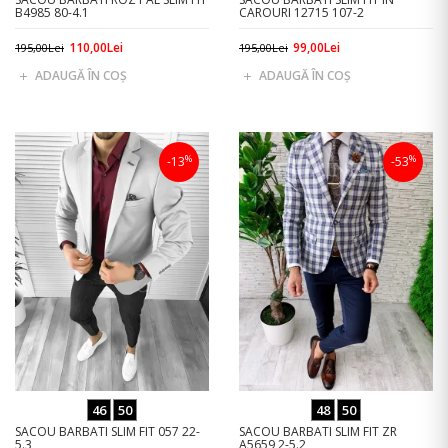
B4985 80-4.1
CAROURI 12715 107-2
110,00Lei
99,00Lei
195,00Lei
195,00Lei
ADAUGĂ ÎN COŞ
ADAUGĂ ÎN COŞ
%
%
-13
-53
46
50
48
50
SACOU BARBATI SLIM FIT 057 22-
SACOU BARBATI SLIM FIT ZR
5.3
A5659 2-5.2