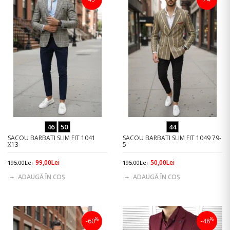
46
50
44
SACOU BARBATI SLIM FIT 1041
SACOU BARBATI SLIM FIT 1049 79-
X13
5
99,00Lei
50,00Lei
195,00Lei
195,00Lei
ADAUGĂ ÎN COŞ
ADAUGĂ ÎN COŞ
%
%
-60
-48