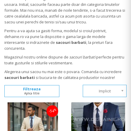
usoara. Initial, sacourile faceau parte doar din categoria tinutelor
formale. Mai nou insa, manati de noile tendinte, s-a facut trecerea si
catre cealalala baricada, astfel ca acum poti asorta cu usurinta un
sacou unei perechi de tenisi si/sau unui tricou.
Pentru a va ajuta sa gasiti forma, modelul si croiul potrivit,
dehaine.ro
va pune la dispozitie o gama larga de modele
interesante si indraznete de
sacouri barbati
, la preturi fara
concurenta.
Magazinul nostru online dispune de
sacouri barbati
perfecte pentru
toate gusturile si stilurile vestimentare.
Alegerea unui sacou nu mai este o povara. Comanda cu incredere
sacouri barbati
si bucura-te de calitatea produselor noastre!
Filtreaza
Implicit
Aplica filtre
%
-54