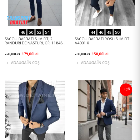
46
50
52
54
44
46
48
50
SACOU BARBATI SLIM FIT, 2
SACOU BARBATI ROSU SLIM FIT
RANDURI DE NASTURI, GRI 11848
A4001 X
64-4
179,00Lei
150,00Lei
220,00Lei
230,00Lei
ADAUGĂ ÎN COŞ
ADAUGĂ ÎN COŞ
%
-42