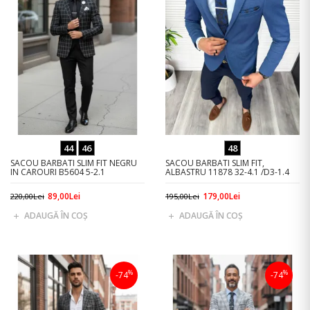
44
46
48
SACOU BARBATI SLIM FIT NEGRU
SACOU BARBATI SLIM FIT,
IN CAROURI B5604 5-2.1
ALBASTRU 11878 32-4.1 /D3-1.4
89,00Lei
179,00Lei
220,00Lei
195,00Lei
ADAUGĂ ÎN COŞ
ADAUGĂ ÎN COŞ
%
%
-74
-74