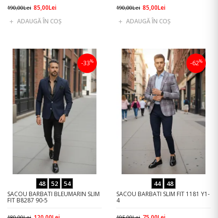
85,00Lei
85,00Lei
190,00Lei
190,00Lei
ADAUGĂ ÎN COŞ
ADAUGĂ ÎN COŞ
%
%
-33
-62
48
52
54
44
48
SACOU BARBATI BLEUMARIN SLIM
SACOU BARBATI SLIM FIT 1181 Y1-
FIT B8287 90-5
4
120,00Lei
75,00Lei
180,00Lei
195,00Lei