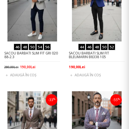
46
48
50
54
56
44
46
48
50
52
SACOU BARBATI SLIM FIT GRI 020
SACOU BARBATI SLIM FIT
88-2.3
BLEUMARIN B8338 105
190,00Lei
190,00Lei
280,00Lei
ADAUGĂ ÎN COŞ
ADAUGĂ ÎN COŞ
%
%
-33
-55