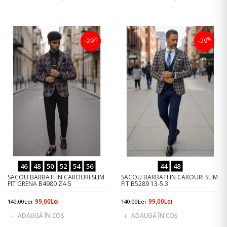
%
%
-29
-29
46
48
50
52
54
56
44
48
SACOU BARBATI IN CAROURI SLIM
SACOU BARBATI IN CAROURI SLIM
FIT GRENA B4980 Z4-5
FIT B5289 13-5.3
99,00Lei
99,00Lei
140,00Lei
140,00Lei
ADAUGĂ ÎN COŞ
ADAUGĂ ÎN COŞ