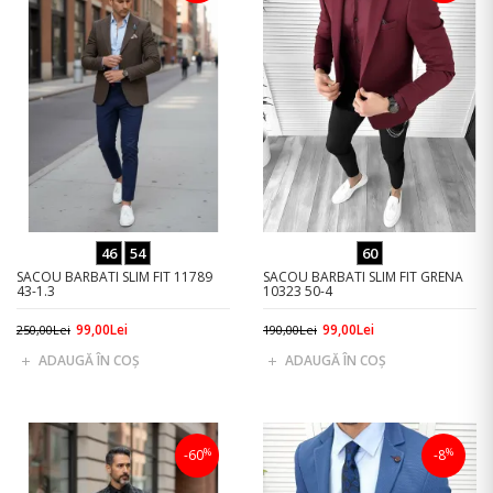
46
54
60
SACOU BARBATI SLIM FIT 11789
SACOU BARBATI SLIM FIT GRENA
43-1.3
10323 50-4
99,00Lei
99,00Lei
250,00Lei
190,00Lei
ADAUGĂ ÎN COŞ
ADAUGĂ ÎN COŞ
%
%
-60
-8