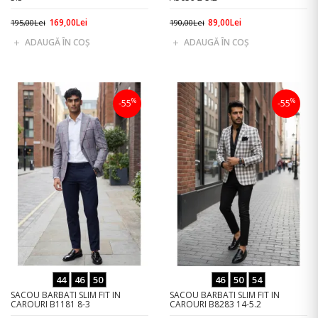
169,00Lei
89,00Lei
195,00Lei
190,00Lei
ADAUGĂ ÎN COŞ
ADAUGĂ ÎN COŞ
%
%
-55
-55
44
46
50
46
50
54
SACOU BARBATI SLIM FIT IN
SACOU BARBATI SLIM FIT IN
CAROURI B1181 8-3
CAROURI B8283 14-5.2