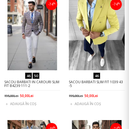
%
%
-74
-74
46
50
46
SACOU BARBATI IN CAROURI SLIM
SACOU BARBATI SLIM FIT 1039 43
FIT B4239 111-2
-5
50,00Lei
50,00Lei
195,00Lei
195,00Lei
ADAUGĂ ÎN COŞ
ADAUGĂ ÎN COŞ
%
%
-49
-74