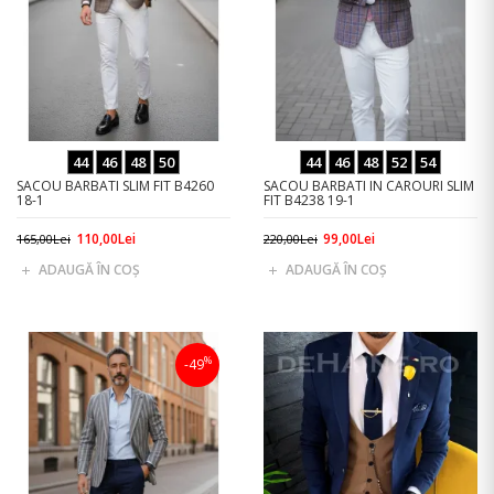
44
46
48
50
44
46
48
52
54
SACOU BARBATI SLIM FIT B4260
SACOU BARBATI IN CAROURI SLIM
18-1
FIT B4238 19-1
110,00Lei
99,00Lei
165,00Lei
220,00Lei
ADAUGĂ ÎN COŞ
ADAUGĂ ÎN COŞ
%
-49