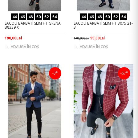
44
46
48
50
52
54
44
46
48
50
52
54
SACOU BARBATI SLIM FIT GRENA
SACOU BARBATI SLIM FIT 3075 21-
B8339 X
3
190,00Lei
99,00Lei
140,00Lei
ADAUGĂ ÎN COŞ
ADAUGĂ ÎN COŞ
%
%
-3
-67