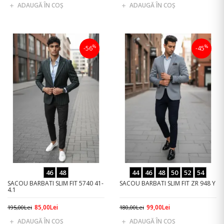
ADAUGĂ ÎN COŞ
ADAUGĂ ÎN COŞ
%
%
-56
-45
46
48
44
46
48
50
52
54
SACOU BARBATI SLIM FIT 5740 41-
SACOU BARBATI SLIM FIT ZR 948 Y
4.1
85,00Lei
99,00Lei
195,00Lei
180,00Lei
ADAUGĂ ÎN COŞ
ADAUGĂ ÎN COŞ