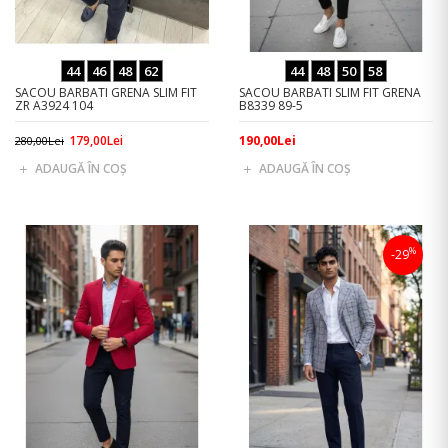
44
46
48
62
44
48
50
58
SACOU BARBATI GRENA SLIM FIT
SACOU BARBATI SLIM FIT GRENA
ZR A3924 104
B8339 89-5
179,00Lei
190,00Lei
280,00Lei
ADAUGĂ ÎN COŞ
ADAUGĂ ÎN COŞ
%
-29