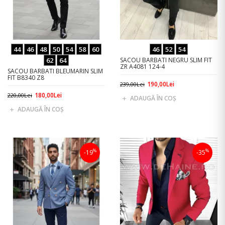
44
46
48
50
54
58
60
46
52
54
62
64
SACOU BARBATI NEGRU SLIM FIT
ZR A4081 124-4
SACOU BARBATI BLEUMARIN SLIM
FIT B8340 Z8
190,00Lei
239,00Lei
180,00Lei
220,00Lei
ADAUGĂ ÎN COŞ
ADAUGĂ ÎN COŞ
%
%
-19
-35