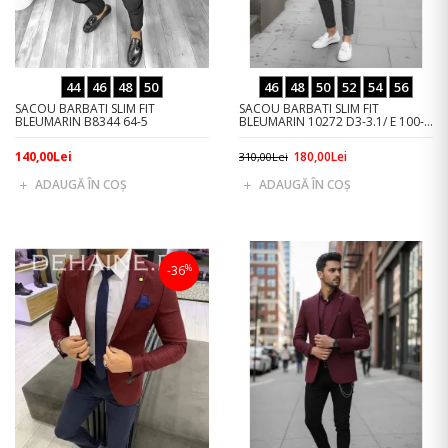
44
46
48
50
46
48
50
52
54
56
SACOU BARBATI SLIM FIT
SACOU BARBATI SLIM FIT
BLEUMARIN B8344 64-5
BLEUMARIN 10272 D3-3.1/ E 100-3
~
140,00Lei
180,00Lei
310,00Lei
ADAUGĂ ÎN COŞ
ADAUGĂ ÎN COŞ
%
-36