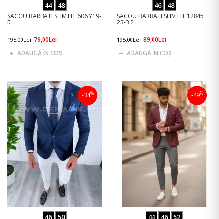
44
48
46
48
SACOU BARBATI SLIM FIT 606 Y19-
SACOU BARBATI SLIM FIT 12845
5
23-3.2
79,00Lei
89,00Lei
195,00Lei
195,00Lei
ADAUGĂ ÎN COŞ
ADAUGĂ ÎN COŞ
%
%
-34
-49
46
50
44
46
52