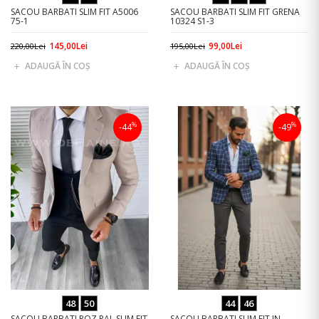
SACOU BARBATI SLIM FIT A5006
SACOU BARBATI SLIM FIT GRENA
75-1
10324 S1-3
145,00Lei
99,00Lei
220,00Lei
195,00Lei
ADAUGĂ ÎN COŞ
ADAUGĂ ÎN COŞ
%
%
-44
-49
48
50
44
46
SACOU BARBATI ROZ PAL SLIM FIT
SACOU BARBATI SLIM FIT IN