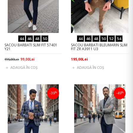
44
46
48
50
44
46
48
50
52
54
SACOU BARBATI SLIM FIT 57401
SACOU BARBATI BLEUMARIN SLIM
Y21
FIT ZR A3911 U3
99,00Lei
195,00Lei
195,00Lei
ADAUGĂ ÎN COŞ
ADAUGĂ ÎN COŞ
%
%
-39
-49