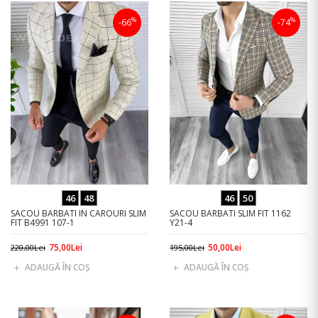
%
%
-66
-74
46
48
46
50
SACOU BARBATI IN CAROURI SLIM
SACOU BARBATI SLIM FIT 1162
FIT B4991 107-1
Y21-4
75,00Lei
50,00Lei
220,00Lei
195,00Lei
ADAUGĂ ÎN COŞ
ADAUGĂ ÎN COŞ