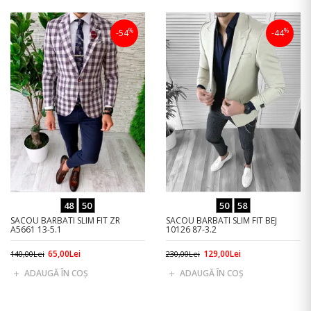
%
%
-54
-44
48
50
50
58
SACOU BARBATI SLIM FIT ZR
SACOU BARBATI SLIM FIT BEJ
A5661 13-5.1
10126 87-3.2
65,00Lei
129,00Lei
140,00Lei
230,00Lei
ADAUGĂ ÎN COŞ
ADAUGĂ ÎN COŞ