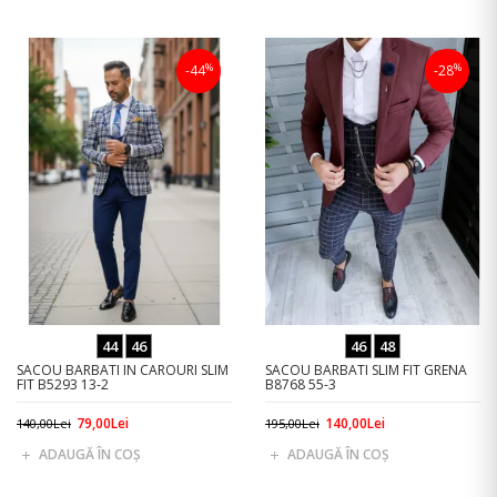
%
%
-44
-28
44
46
46
48
SACOU BARBATI IN CAROURI SLIM
SACOU BARBATI SLIM FIT GRENA
FIT B5293 13-2
B8768 55-3
79,00Lei
140,00Lei
140,00Lei
195,00Lei
ADAUGĂ ÎN COŞ
ADAUGĂ ÎN COŞ