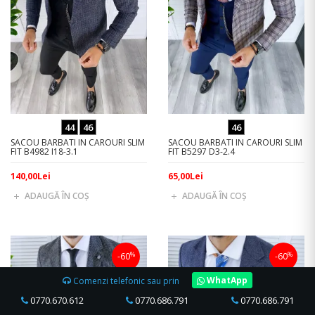
44
46
46
SACOU BARBATI IN CAROURI SLIM
SACOU BARBATI IN CAROURI SLIM
FIT B4982 I18-3.1
FIT B5297 D3-2.4
140,00Lei
65,00Lei
ADAUGĂ ÎN COŞ
ADAUGĂ ÎN COŞ
%
%
-60
-60
WhatApp
Comenzi telefonic sau prin
0770.670.612
0770.686.791
0770.686.791