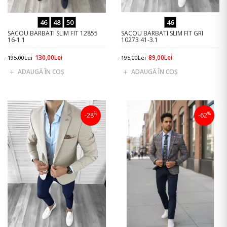
46
48
50
46
SACOU BARBATI SLIM FIT 12855
SACOU BARBATI SLIM FIT GRI
16-1.1
10273 41-3.1
130,00Lei
89,00Lei
195,00Lei
195,00Lei
ADAUGĂ ÎN COŞ
ADAUGĂ ÎN COŞ
%
%
-28
-62