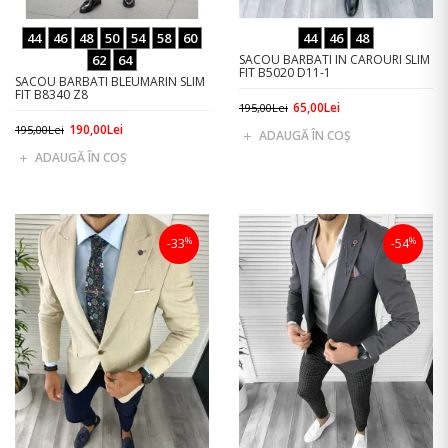
44
46
48
50
54
58
60
44
46
48
62
64
SACOU BARBATI IN CAROURI SLIM
FIT B5020 D11-1
SACOU BARBATI BLEUMARIN SLIM
FIT B8340 Z8
65,00Lei
195,00Lei
190,00Lei
195,00Lei
ADAUGĂ ÎN COŞ
ADAUGĂ ÎN COŞ
%
%
-33
-54