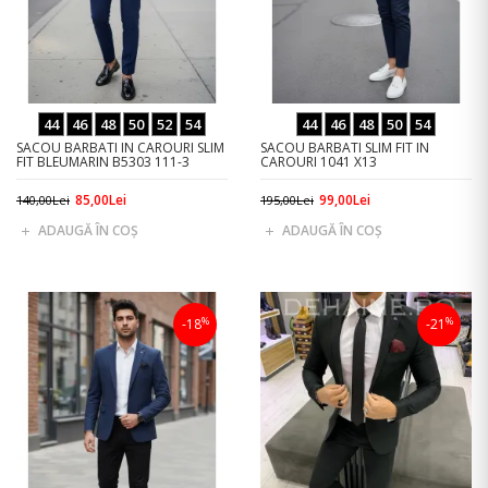
44
46
48
50
52
54
44
46
48
50
54
SACOU BARBATI IN CAROURI SLIM
SACOU BARBATI SLIM FIT IN
FIT BLEUMARIN B5303 111-3
CAROURI 1041 X13
85,00Lei
99,00Lei
140,00Lei
195,00Lei
ADAUGĂ ÎN COŞ
ADAUGĂ ÎN COŞ
%
%
-18
-21