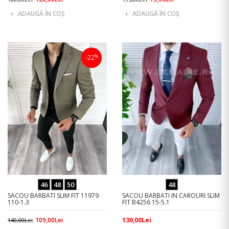
ADAUGĂ ÎN COŞ
ADAUGĂ ÎN COŞ
%
-22
46
48
50
48
SACOU BARBATI SLIM FIT 11979
SACOU BARBATI IN CAROURI SLIM
110-1.3
FIT B4256 15-5.1
109,00Lei
130,00Lei
140,00Lei