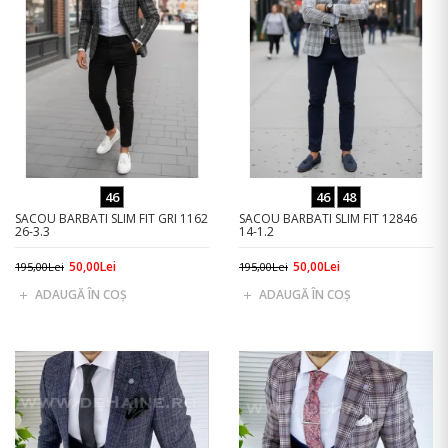
46
46
48
SACOU BARBATI SLIM FIT GRI 1162
SACOU BARBATI SLIM FIT 12846
26-3.3
14-1.2
50,00Lei
50,00Lei
195,00Lei
195,00Lei
ADAUGĂ ÎN COŞ
ADAUGĂ ÎN COŞ