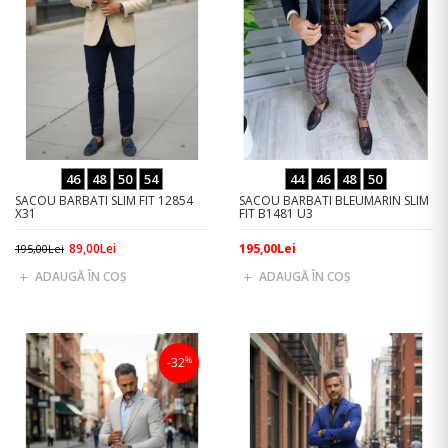
46
48
50
54
44
46
48
50
SACOU BARBATI SLIM FIT 12854
SACOU BARBATI BLEUMARIN SLIM
X31
FIT B1481 U3
89,00Lei
195,00Lei
195,00Lei
ADAUGĂ ÎN COŞ
ADAUGĂ ÎN COŞ
%
-32