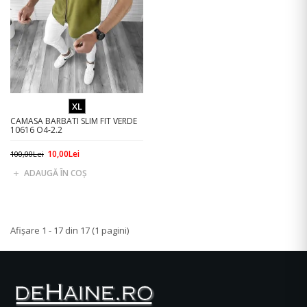
XL
CAMASA BARBATI SLIM FIT VERDE
10616 O4-2.2
10,00Lei
100,00Lei
ADAUGĂ ÎN COŞ
Afişare 1 - 17 din 17 (1 pagini)