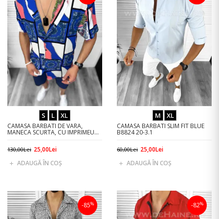
S
L
XL
M
XL
CAMASA BARBATI DE VARA,
CAMASA BARBATI SLIM FIT BLUE
MANECA SCURTA, CU IMPRIMEU
B8824 20-3.1
13096 D4-3.1
25,00Lei
25,00Lei
130,00Lei
60,00Lei
ADAUGĂ ÎN COŞ
ADAUGĂ ÎN COŞ
%
%
-85
-82