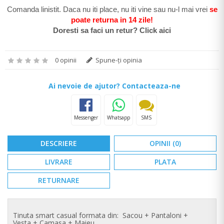
Comanda linistit. Daca nu iti place, nu iti vine sau nu-l mai vrei
se
poate return
a in 14 zile
!
Doresti sa faci un retur? Click aici
0 opinii
Spune-ţi opinia
Ai nevoie de ajutor? Contacteaza-ne
Messenger
Whatsapp
SMS
DESCRIERE
OPINII (0)
LIVRARE
PLATA
RETURNARE
Tinuta smart casual formata din: Sacou + Pantaloni +
Vesta +
Camasa + Maieu