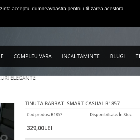
ezinta acceptul dumneavoastra pentru utilizarea acestora.
SE
COMPLEU VARA
INCALTAMINTE
BLUGI
T
URI ELEGANTE
TINUTA BARBATI SMART CASUAL B1857
Cod produs: B1857
Disponibilitate: În Stoc
329,00LEI