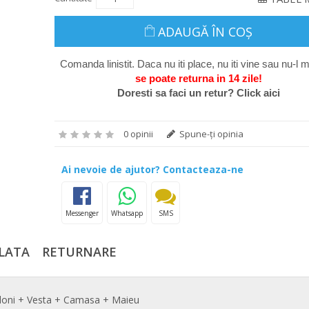
ADAUGĂ ÎN COŞ
Comanda linistit. Daca nu iti place, nu iti vine sau nu-l m
se poate return
a in 14 zile
!
Doresti sa faci un retur? Click aici
0 opinii
Spune-ţi opinia
Ai nevoie de ajutor? Contacteaza-ne
Messenger
Whatsapp
SMS
LATA
RETURNARE
loni + Vesta +
Camasa + Maieu