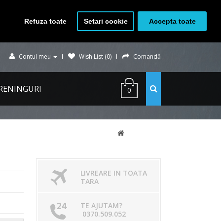
Refuza toate
Setari cookie
Accepta toate
Contul meu
Wish List (0)
Comandă
RENINGURI
0
LIVREARE IN TOATA
TARA
TE AJUTAM?
0370.509.052