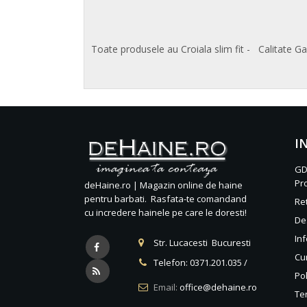
Toate produsele au Croiala slim fit - Calitate G
I
GD
Pr
deHaine.ro | Magazin online de haine
pentru barbati. Rasfata-te comandand
Re
cu incredere hainele pe care le doresti!
De
Inf
Str. Lucacesti Bucuresti
Cu
Telefon:
0371.201.035
/
Pol
Email:
office@dehaine.ro
Ter