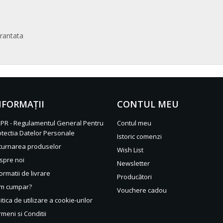
arantata
NFORMAŢII
CONTUL MEU
PR - Regulamentul General Pentru
Contul meu
otectia Datelor Personale
Istoric comenzi
turnarea produselor
Wish List
spre noi
Newsletter
ormatii de livrare
Producători
m cumpar?
Vouchere cadou
itica de utilizare a cookie-urilor
meni si Conditii