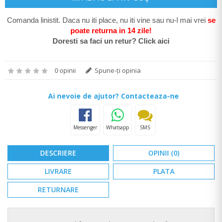
Comanda linistit. Daca nu iti place, nu iti vine sau nu-l mai vrei
se
poate return
a in 14 zile
!
Doresti sa faci un retur? Click aici
0 opinii
Spune-ţi opinia
Ai nevoie de ajutor? Contacteaza-ne
Messenger
Whatsapp
SMS
DESCRIERE
OPINII (0)
LIVRARE
PLATA
RETURNARE