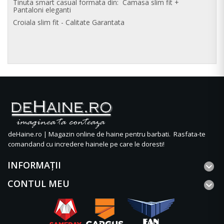
Tinuta smart casual formata din: Camasa slim fit +
Pantaloni eleganti
Croiala slim fit - Calitate Garantata
deHaine.ro | Magazin online de haine pentru barbati. Rasfata-te
comandand cu incredere hainele pe care le doresti!
INFORMAŢII
CONTUL MEU