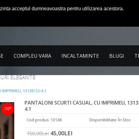
ezinta acceptul dumneavoastra pentru utilizarea acestora.
SE
COMPLEU VARA
INCALTAMINTE
BLUGI
T
URI ELEGANTE
IMPRIMEU, 13138 I12-4.1
PANTALONI SCURTI CASUAL, CU IMPRIMEU, 13138
4.1
%
-70
Cod produs: 13138
Disponibilitate: În Stoc
45,00LEI
150,00Lei