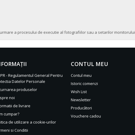
urmare a procesului de executie al fotografiilor sau a setarilor monitorului
NFORMAŢII
CONTUL MEU
PR - Regulamentul General Pentru
Contul meu
otectia Datelor Personale
Istoric comenzi
turnarea produselor
Wish List
spre noi
Newsletter
ormatii de livrare
Producători
m cumpar?
Vouchere cadou
itica de utilizare a cookie-urilor
meni si Conditii