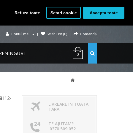
Refuza toate
Setari cookie
Accepta toate
Contul meu
Wish List (0)
Comandă
RENINGURI
0
 I12-
LIVREARE IN TOATA
TARA
TE AJUTAM?
0370.509.052