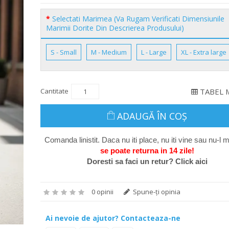
Selectati Marimea (Va Rugam Verificati Dimensiunile
Marimii Dorite Din Descrierea Produsului)
S - Small
M - Medium
L - Large
XL - Extra large
Cantitate
TABEL 
ADAUGĂ ÎN COŞ
Comanda linistit. Daca nu iti place, nu iti vine sau nu-l m
se poate return
a in 14 zile
!
Doresti sa faci un retur? Click aici
0 opinii
Spune-ţi opinia
Ai nevoie de ajutor? Contacteaza-ne