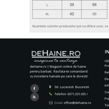
39
98
L
40
99
XL
Nuantele culorilor produselor pot sa difere usor, ca 
I
GD
Pr
deHaine.ro | Magazin online de haine
pentru barbati. Rasfata-te comandand
Re
cu incredere hainele pe care le doresti!
De
Inf
Str. Lucacesti Bucuresti
Cu
Telefon:
0371.201.035
/
Pol
Email:
office@dehaine.ro
Ter