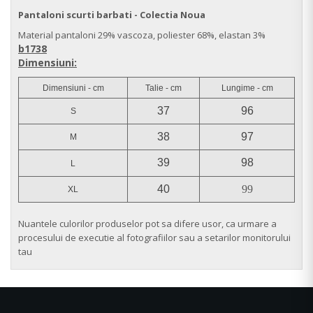
Pantaloni scurti barbati - Colectia Noua
Material pantaloni 29% vascoza, poliester 68%, elastan 3%
b1738
Dimensiuni:
Dimensiuni - cm
Talie - cm
Lungime - cm
37
96
S
38
97
M
39
98
L
40
99
XL
Nuantele culorilor produselor pot sa difere usor, ca urmare a
procesului de executie al fotografiilor sau a setarilor monitorului
tau