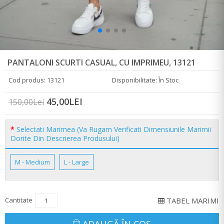
PANTALONI SCURTI CASUAL, CU IMPRIMEU, 13121
Cod produs: 13121
Disponibilitate: În Stoc
45,00LEI
150,00Lei
Selectati Marimea (Va Rugam Verificati Dimensiunile Marimii
Dorite Din Descrierea Produsului)
M - Medium
L - Large
Cantitate
TABEL MARIMI