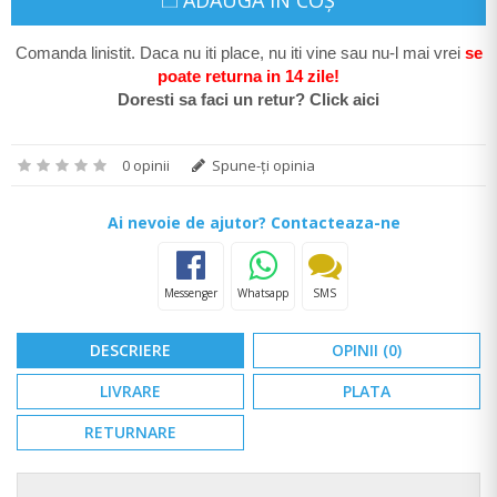
ADAUGĂ ÎN COŞ
Comanda linistit. Daca nu iti place, nu iti vine sau nu-l mai vrei
se
poate return
a in 14 zile
!
Doresti sa faci un retur? Click aici
0 opinii
Spune-ţi opinia
Ai nevoie de ajutor? Contacteaza-ne
Messenger
Whatsapp
SMS
DESCRIERE
OPINII (0)
LIVRARE
PLATA
RETURNARE