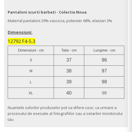
Pantaloni scurti barbati - Colectia Noua
Material pantaloni 29% vascoza, poliester 68%, elastan 3%
Dimensiuni:
12792 F4-5.3
Dimensiuni - cm
Talie - cm
Lungime - cm
37
96
S
38
97
M
39
98
L
40
99
XL
Nuantele culorilor produselor pot sa difere usor, ca urmare a
procesului de executie al fotografiilor sau a setarilor monitorului
tau