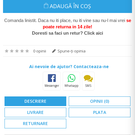
ADAUGĂ ÎN COŞ
Comanda linistit. Daca nu iti place, nu iti vine sau nu-l mai vrei
se
poate return
a in 14 zile
!
Doresti sa faci un retur? Click aici
0 opinii
Spune-ţi opinia
Ai nevoie de ajutor? Contacteaza-ne
Messenger
Whatsapp
SMS
DESCRIERE
OPINII (0)
LIVRARE
PLATA
RETURNARE