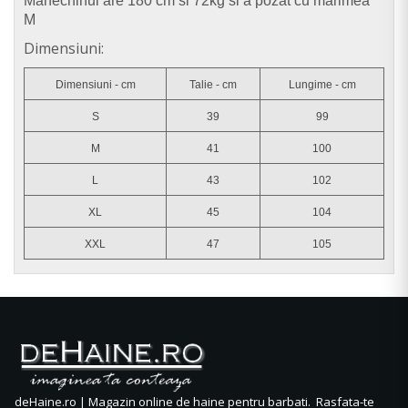
Manechinul are 180 cm si 72kg si a pozat cu marimea
M
Dimensiuni:
Dimensiuni - cm
Talie - cm
Lungime - cm
S
39
99
M
41
100
L
43
102
XL
45
104
XXL
47
105
deHaine.ro | Magazin online de haine pentru barbati. Rasfata-te