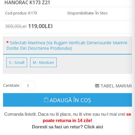
HANORAC K173 Z21
Cod produs: K173
Disponibilitate: În Stoc
119,00LEI
300,00Lei
Selectati Marimea (Va Rugam Verificati Dimensiunile Marimii
Dorite Din Descrierea Produsului)
S - Small
M - Medium
Cantitate
TABEL MARIMI
ADAUGĂ ÎN COŞ
Comanda linistit. Daca nu iti place, nu iti vine sau nu-l mai vrei
se
poate return
a in 14 zile
!
Doresti sa faci un retur? Click aici