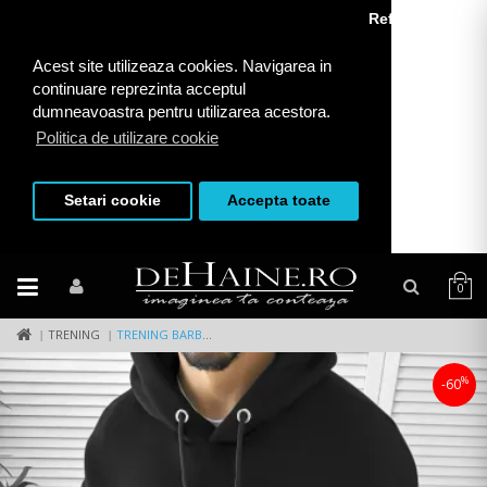
Refuza toate
Acest site utilizeaza cookies. Navigarea in
continuare reprezinta acceptul
dumneavoastra pentru utilizarea acestora.
Politica de utilizare cookie
Setari cookie
Accepta toate
0
TRENING
TRENING BARBATI SLIM FIT NEGRU PANTALONI + HANORAC K173 Z21
%
-60