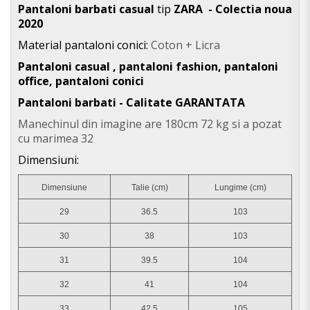
Pantaloni barbati casual
tip
ZARA - Colectia noua
2020
Material pantaloni conici:
Coton + Licra
Pantaloni casual , pantaloni fashion, pantaloni
office, pantaloni conici
Pantaloni barbati - Calitate GARANTATA
Manechinul din imagine are 180cm 72 kg si a pozat
cu marimea 32
Dimensiuni:
Dimensiune
Talie (cm)
Lungime (cm)
29
36.5
103
30
38
103
31
39.5
104
32
41
104
33
42.5
105