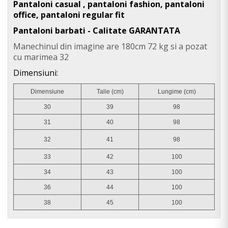
Pantaloni casual , pantaloni fashion, pantaloni
office, pantaloni regular fit
Pantaloni barbati - Calitate GARANTATA
Manechinul din imagine are 180cm 72 kg si a pozat
cu marimea 32
Dimensiuni:
Dimensiune
Talie (cm)
Lungime (cm)
30
39
98
31
40
98
32
41
98
33
42
100
34
43
100
36
44
100
38
45
100