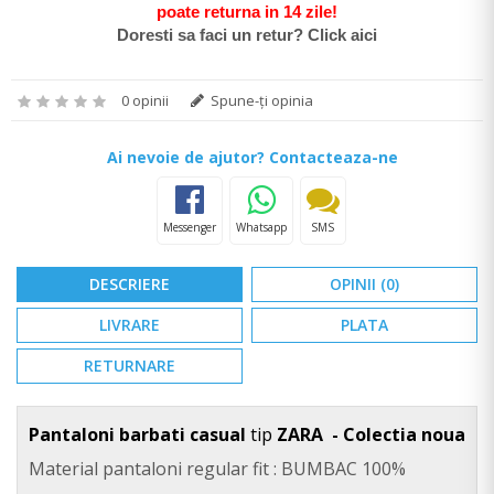
poate return
a in 14 zile
!
Doresti sa faci un retur? Click aici
0 opinii
Spune-ţi opinia
Ai nevoie de ajutor? Contacteaza-ne
Messenger
Whatsapp
SMS
DESCRIERE
OPINII (0)
LIVRARE
PLATA
RETURNARE
Pantaloni barbati casual
tip
ZARA - Colectia noua
Material pantaloni regular fit : BUMBAC 100%