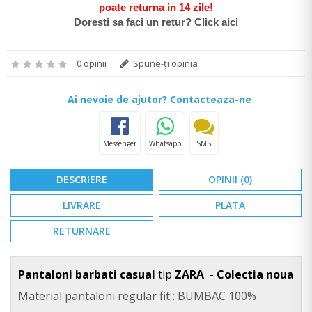
poate return
a in 14 zile
!
Doresti sa faci un retur? Click aici
0 opinii
Spune-ţi opinia
Ai nevoie de ajutor? Contacteaza-ne
Messenger
Whatsapp
SMS
DESCRIERE
OPINII (0)
LIVRARE
PLATA
RETURNARE
Pantaloni barbati casual
tip
ZARA - Colectia noua
Material pantaloni regular fit : BUMBAC 100%