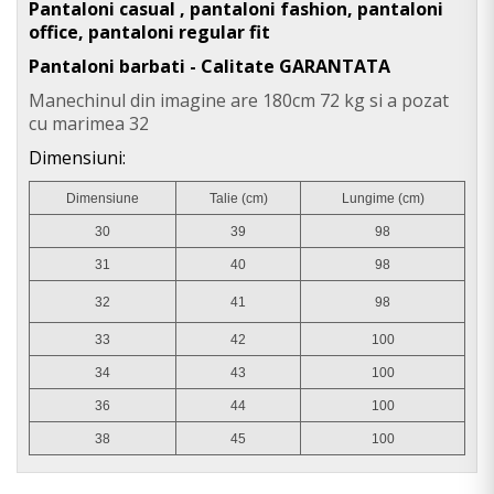
Pantaloni casual , pantaloni fashion, pantaloni
office, pantaloni regular fit
Pantaloni barbati - Calitate GARANTATA
Manechinul din imagine are 180cm 72 kg si a pozat
cu marimea 32
Dimensiuni:
Dimensiune
Talie (cm)
Lungime (cm)
30
39
98
31
40
98
32
41
98
33
42
100
34
43
100
36
44
100
38
45
100