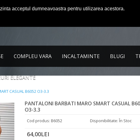
ezinta acceptul dumneavoastra pentru utilizarea acestora.
SE
COMPLEU VARA
INCALTAMINTE
BLUGI
T
URI ELEGANTE
ART CASUAL B6052 O3-3.3
PANTALONI BARBATI MARO SMART CASUAL B6
O3-3.3
Cod produs: B6052
Disponibilitate: În Stoc
64,00LEI