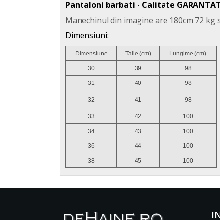
Pantaloni barbati - Calitate GARANTA
Manechinul din imagine are 180cm 72 kg s
Dimensiuni:
Dimensiune
Talie (cm)
Lungime (cm)
30
39
98
31
40
98
32
41
98
33
42
100
34
43
100
36
44
100
38
45
100
I