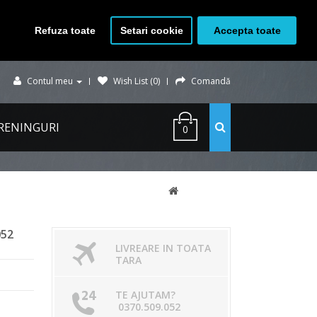
Refuza toate
Setari cookie
Accepta toate
Contul meu
Wish List (0)
Comandă
RENINGURI
0
052
LIVREARE IN TOATA
TARA
TE AJUTAM?
0370.509.052