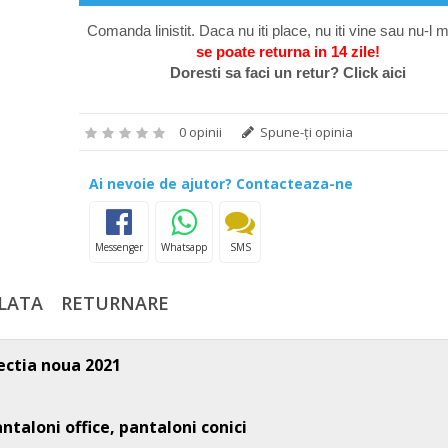
Comanda linistit. Daca nu iti place, nu iti vine sau nu-l m
se poate return
a in 14 zile
!
Doresti sa faci un retur? Click aici
0 opinii
Spune-ţi opinia
Ai nevoie de ajutor? Contacteaza-ne
Messenger
Whatsapp
SMS
LATA
RETURNARE
ectia noua 2021
ntaloni office, pantaloni conici