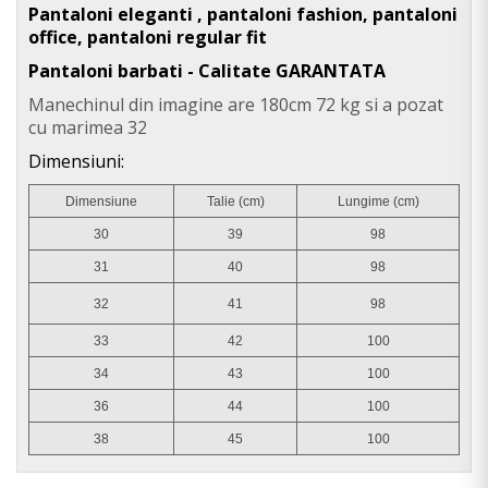
Pantaloni eleganti , pantaloni fashion, pantaloni
office, pantaloni regular fit
Pantaloni barbati - Calitate GARANTATA
Manechinul din imagine are 180cm 72 kg si a pozat
cu marimea 32
Dimensiuni:
Dimensiune
Talie (cm)
Lungime (cm)
30
39
98
31
40
98
32
41
98
33
42
100
34
43
100
36
44
100
38
45
100