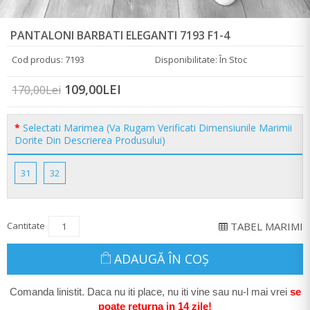
PANTALONI BARBATI ELEGANTI 7193 F1-4
Cod produs: 7193
Disponibilitate: În Stoc
109,00LEI
170,00Lei
Selectati Marimea (Va Rugam Verificati Dimensiunile Marimii
Dorite Din Descrierea Produsului)
31
32
Cantitate
TABEL MARIMI
ADAUGĂ ÎN COŞ
Comanda linistit. Daca nu iti place, nu iti vine sau nu-l mai vrei
se
poate return
a in 14 zile
!