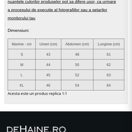
nuantele culorilor produselor pot sa difere usor, ca urmare
a procesului de executie al fotografiilor sau a setarilor
monitorului tau
Dimensiuni:
Marime - cm
Umeri (cm)
Abdomen (cm)
Lungime (cm)
S
43
48
61
M
44
50
62
L
45
52
63
XL
46
54
64
Acesta este un produs replica 1:1