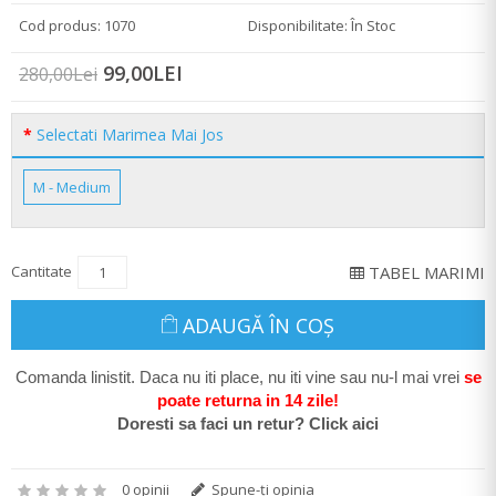
Cod produs: 1070
Disponibilitate: În Stoc
99,00LEI
280,00Lei
Selectati Marimea Mai Jos
M - Medium
Cantitate
TABEL MARIMI
ADAUGĂ ÎN COŞ
Comanda linistit. Daca nu iti place, nu iti vine sau nu-l mai vrei
se
poate return
a in 14 zile
!
Doresti sa faci un retur? Click aici
0 opinii
Spune-ţi opinia