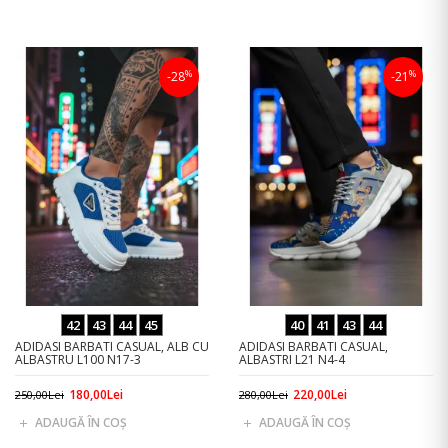
%
%
-28
-21
42
43
44
45
40
41
43
44
ADIDASI BARBATI CASUAL, ALB CU
ADIDASI BARBATI CASUAL,
ALBASTRU L100 N17-3
ALBASTRI L21 N4-4
180,00Lei
220,00Lei
250,00Lei
280,00Lei
ADAUGĂ ÎN COŞ
ADAUGĂ ÎN COŞ