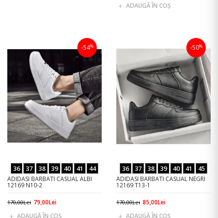
ADAUGĂ ÎN COŞ
%
%
-54
-50
36
37
38
39
40
41
44
36
37
38
39
40
41
45
ADIDASI BARBATI CASUAL ALBI
ADIDASI BARBATI CASUAL NEGRI
12169 N10-2
12169 T13-1
79,00Lei
85,00Lei
170,00Lei
170,00Lei
ADAUGĂ ÎN COŞ
ADAUGĂ ÎN COŞ