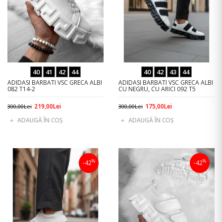
40
41
42
44
40
42
43
44
ADIDASI BARBATI VSC GRECA ALBI
ADIDASI BARBATI VSC GRECA ALBI
082 T14-2
CU NEGRU, CU ARICI 092 T5
219,00Lei
175,00Lei
300,00Lei
300,00Lei
ADAUGĂ ÎN COŞ
ADAUGĂ ÎN COŞ
%
%
-42
-42