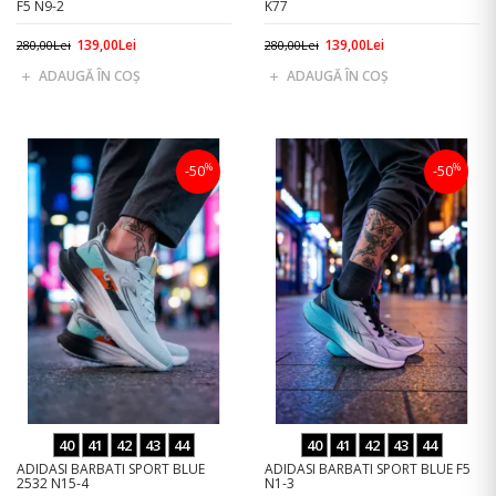
F5 N9-2
K77
139,00Lei
139,00Lei
280,00Lei
280,00Lei
ADAUGĂ ÎN COŞ
ADAUGĂ ÎN COŞ
%
%
-50
-50
40
41
42
43
44
40
41
42
43
44
ADIDASI BARBATI SPORT BLUE
ADIDASI BARBATI SPORT BLUE F5
2532 N15-4
N1-3