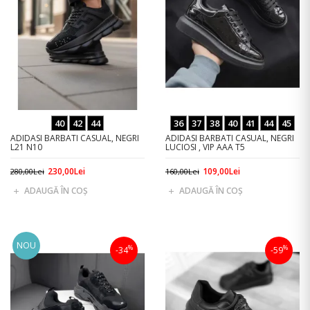
40
42
44
36
37
38
40
41
44
45
ADIDASI BARBATI CASUAL, NEGRI
ADIDASI BARBATI CASUAL, NEGRI
L21 N10
LUCIOSI , VIP AAA T5
230,00Lei
109,00Lei
280,00Lei
160,00Lei
ADAUGĂ ÎN COŞ
ADAUGĂ ÎN COŞ
NOU
%
%
-34
-59