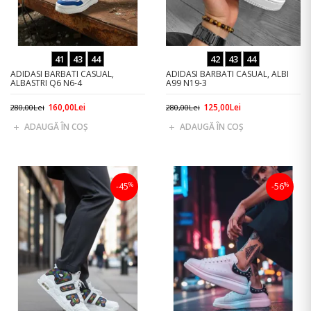
41
43
44
42
43
44
ADIDASI BARBATI CASUAL,
ADIDASI BARBATI CASUAL, ALBI
ALBASTRI Q6 N6-4
A99 N19-3
160,00Lei
125,00Lei
280,00Lei
280,00Lei
ADAUGĂ ÎN COŞ
ADAUGĂ ÎN COŞ
%
%
-45
-56