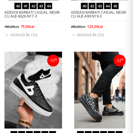
40
41
42
43
44
40
42
43
44
45
ADIDASI BARBATI CASUAL, NEGRI
ADIDASI BARBATI CASUAL, NEGRI
CU ALB 6626 N17-3
CU ALB A99 N19-3
79,00Lei
125,00Lei
180,00Lei
280,00Lei
ADAUGĂ ÎN COŞ
ADAUGĂ ÎN COŞ
%
%
-55
-22