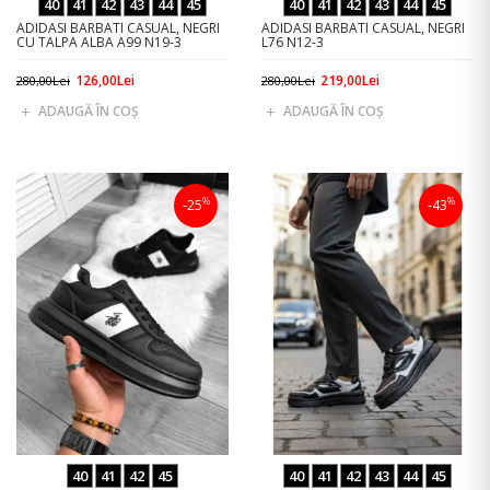
40
41
42
43
44
45
40
41
42
43
44
45
ADIDASI BARBATI CASUAL, NEGRI
ADIDASI BARBATI CASUAL, NEGRI
CU TALPA ALBA A99 N19-3
L76 N12-3
126,00Lei
219,00Lei
280,00Lei
280,00Lei
ADAUGĂ ÎN COŞ
ADAUGĂ ÎN COŞ
%
%
-25
-43
40
41
42
45
40
41
42
43
44
45