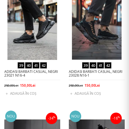
39
40
41
42
39
40
41
42
ADIDASI BARBATI CASUAL, NEGRI
ADIDASI BARBATI CASUAL, NEGRI
23021 N16-4
23028 N16-1
150,00Lei
150,00Lei
250,00Lei
250,00Lei
ADAUGĂ ÎN COŞ
ADAUGĂ ÎN COŞ
NOU
NOU
%
%
-34
-18