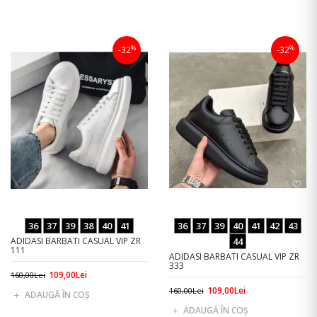
%
%
-32
-32
36
37
39
38
40
41
36
37
39
40
41
42
43
ADIDASI BARBATI CASUAL VIP ZR
44
111
ADIDASI BARBATI CASUAL VIP ZR
333
109,00Lei
160,00Lei
109,00Lei
160,00Lei
ADAUGĂ ÎN COŞ
ADAUGĂ ÎN COŞ