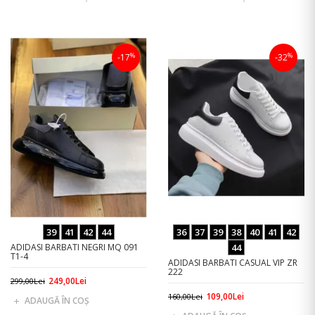
%
%
-17
-32
39
41
42
44
36
37
39
38
40
41
42
ADIDASI BARBATI NEGRI MQ 091
44
T1-4
ADIDASI BARBATI CASUAL VIP ZR
222
249,00Lei
299,00Lei
109,00Lei
160,00Lei
ADAUGĂ ÎN COŞ