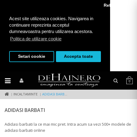
Refuza toate
Acest site utilizeaza cookies. Navigarea in
continuare reprezinta acceptul
dumneavoastra pentru utilizarea acestora.
Politica de utilizare cookie
Setari cookie
Accepta toate
0
INCALTAMINTE
ADIDASI BARBATI
ADIDASI BARBATI
Adidasi barbati la ce mai mic pret. Intra acum sa vezi 500+ modele de
adidasi barbati online