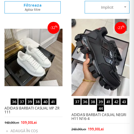
Filtreaza
Implicit
Aplica filtre
%
%
-32
-23
36
37
39
38
40
41
37
36
38
39
41
42
43
ADIDASI BARBATI CASUAL VIP ZR
44
111
ADIDASI BARBATI CASUAL NEGRI
H11 N16-4
109,00Lei
160,00Lei
199,00Lei
260,00Lei
ADAUGĂ ÎN COŞ