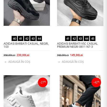
40
41
42
43
44
41
42
43
44
45
ADIDASI BARBATI CASUAL, NEGRI,
ADIDASI BARBATI VSC CASUAL
103
PREMIUM NEGRI 0611 N7-3
230,00Lei
149,00Lei
350,00Lei
360,00Lei
ADAUGĂ ÎN COŞ
ADAUGĂ ÎN COŞ
%
%
-27
-42