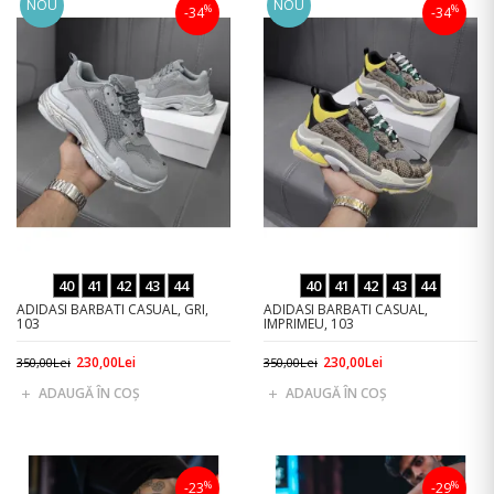
NOU
NOU
%
%
-34
-34
40
41
42
43
44
40
41
42
43
44
ADIDASI BARBATI CASUAL, GRI,
ADIDASI BARBATI CASUAL,
103
IMPRIMEU, 103
230,00Lei
230,00Lei
350,00Lei
350,00Lei
ADAUGĂ ÎN COŞ
ADAUGĂ ÎN COŞ
%
%
-23
-29