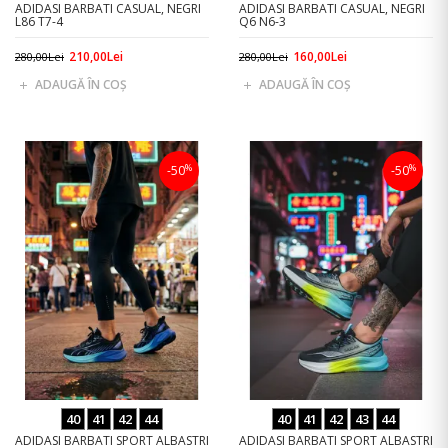
ADIDASI BARBATI CASUAL, NEGRI
ADIDASI BARBATI CASUAL, NEGRI
L86 T7-4
Q6 N6-3
210,00Lei
160,00Lei
280,00Lei
280,00Lei
ADAUGĂ ÎN COŞ
ADAUGĂ ÎN COŞ
%
%
-50
-50
40
41
42
44
40
41
42
43
44
ADIDASI BARBATI SPORT ALBASTRI
ADIDASI BARBATI SPORT ALBASTRI