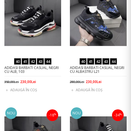
40
41
42
43
44
40
41
42
43
44
ADIDASI BARBATI CASUAL, NEGRI
ADIDASI BARBATI CASUAL, NEGRI
CU ALB, 103
CU ALBASTRU L21
230,00Lei
230,00Lei
350,00Lei
280,00Lei
ADAUGĂ ÎN COŞ
ADAUGĂ ÎN COŞ
NOU
NOU
%
%
-18
-34