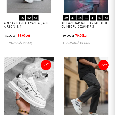
40
42
43
36
37
38
40
41
42
43
ADIDASI BARBATI CASUAL, ALBI
ADIDASI BARBATI CASUAL, ALBI
AIR20 N18-1
CU NEGRU 6626 N17-3
99,00Lei
79,00Lei
180,00Lei
180,00Lei
ADAUGĂ ÎN COŞ
ADAUGĂ ÎN COŞ
%
%
-25
-22