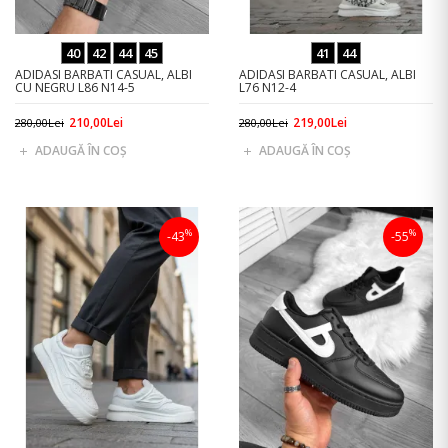
40
42
44
45
41
44
ADIDASI BARBATI CASUAL, ALBI
ADIDASI BARBATI CASUAL, ALBI
CU NEGRU L86 N14-5
L76 N12-4
210,00Lei
219,00Lei
280,00Lei
280,00Lei
ADAUGĂ ÎN COŞ
ADAUGĂ ÎN COŞ
%
%
-43
-55