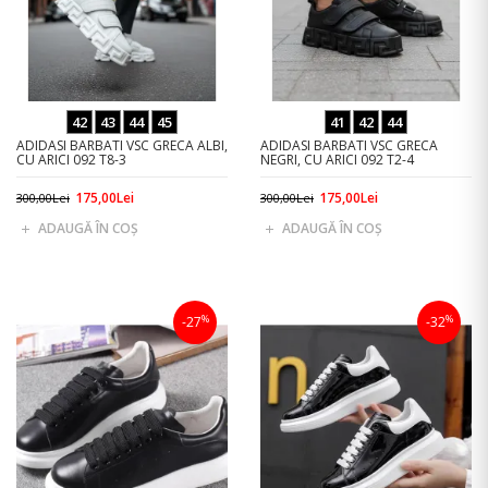
42
43
44
45
41
42
44
ADIDASI BARBATI VSC GRECA ALBI,
ADIDASI BARBATI VSC GRECA
CU ARICI 092 T8-3
NEGRI, CU ARICI 092 T2-4
175,00Lei
175,00Lei
300,00Lei
300,00Lei
ADAUGĂ ÎN COŞ
ADAUGĂ ÎN COŞ
%
%
-27
-32