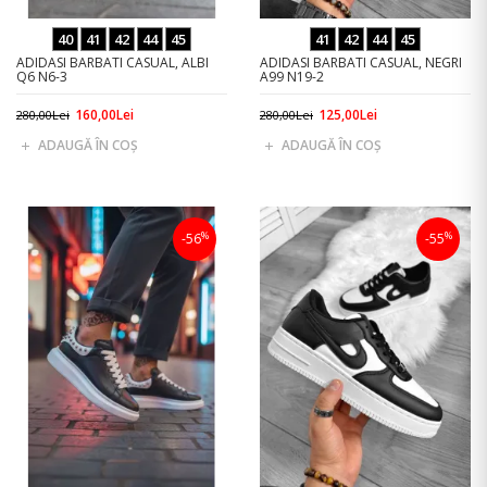
40
41
42
44
45
41
42
44
45
ADIDASI BARBATI CASUAL, ALBI
ADIDASI BARBATI CASUAL, NEGRI
Q6 N6-3
A99 N19-2
160,00Lei
125,00Lei
280,00Lei
280,00Lei
ADAUGĂ ÎN COŞ
ADAUGĂ ÎN COŞ
%
%
-56
-55