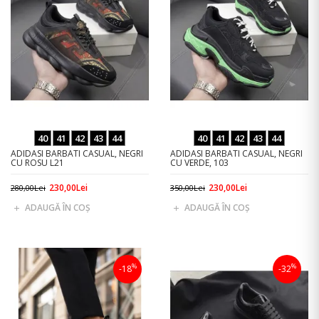
40
41
42
43
44
40
41
42
43
44
ADIDASI BARBATI CASUAL, NEGRI
ADIDASI BARBATI CASUAL, NEGRI
CU ROSU L21
CU VERDE, 103
230,00Lei
230,00Lei
280,00Lei
350,00Lei
ADAUGĂ ÎN COŞ
ADAUGĂ ÎN COŞ
%
%
-18
-32