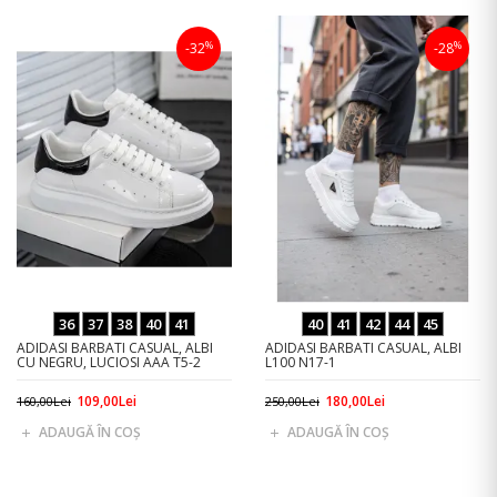
%
%
-32
-28
36
37
38
40
41
40
41
42
44
45
ADIDASI BARBATI CASUAL, ALBI
ADIDASI BARBATI CASUAL, ALBI
CU NEGRU, LUCIOSI AAA T5-2
L100 N17-1
109,00Lei
180,00Lei
160,00Lei
250,00Lei
ADAUGĂ ÎN COŞ
ADAUGĂ ÎN COŞ