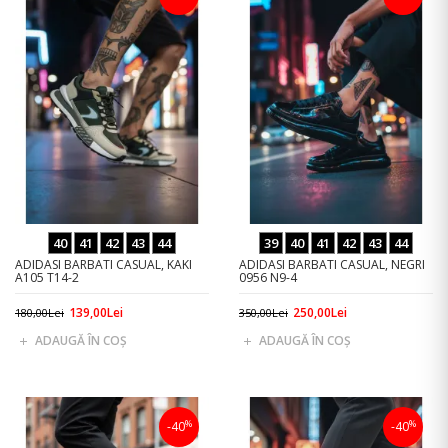
40
41
42
43
44
39
40
41
42
43
44
ADIDASI BARBATI CASUAL, KAKI
ADIDASI BARBATI CASUAL, NEGRI
A105 T14-2
0956 N9-4
139,00Lei
250,00Lei
180,00Lei
350,00Lei
ADAUGĂ ÎN COŞ
ADAUGĂ ÎN COŞ
%
%
-40
-40