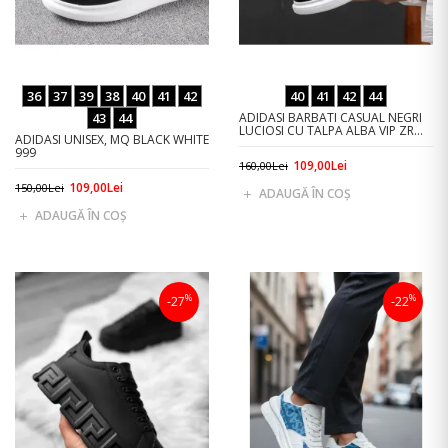
36
37
39
38
40
41
42
40
41
42
44
43
44
ADIDASI BARBATI CASUAL NEGRI
LUCIOSI CU TALPA ALBA VIP ZR
ADIDASI UNISEX, MQ BLACK WHITE
AAA
999
109,00Lei
160,00Lei
109,00Lei
150,00Lei
ADAUGĂ ÎN COŞ
ADAUGĂ ÎN COŞ
%
%
-27
-22