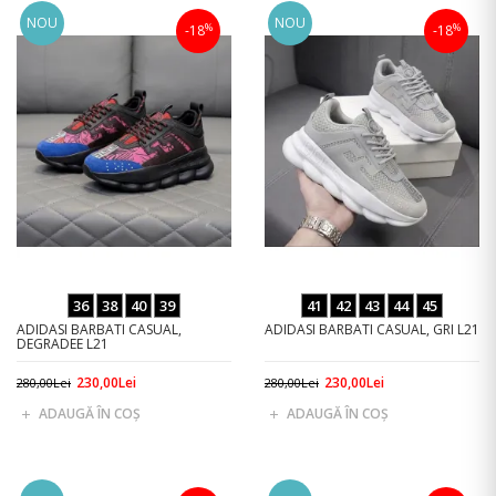
NOU
NOU
%
%
-18
-18
36
38
40
39
41
42
43
44
45
ADIDASI BARBATI CASUAL,
ADIDASI BARBATI CASUAL, GRI L21
DEGRADEE L21
230,00Lei
230,00Lei
280,00Lei
280,00Lei
ADAUGĂ ÎN COŞ
ADAUGĂ ÎN COŞ