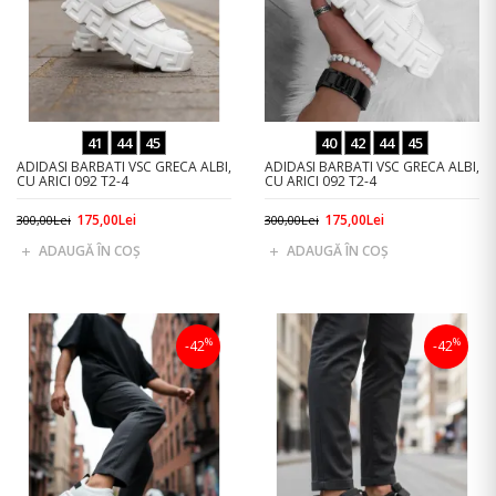
41
44
45
40
42
44
45
ADIDASI BARBATI VSC GRECA ALBI,
ADIDASI BARBATI VSC GRECA ALBI,
CU ARICI 092 T2-4
CU ARICI 092 T2-4
175,00Lei
175,00Lei
300,00Lei
300,00Lei
ADAUGĂ ÎN COŞ
ADAUGĂ ÎN COŞ
%
%
-42
-42