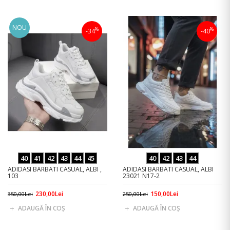
NOU
%
%
-34
-40
40
41
42
43
44
45
40
42
43
44
ADIDASI BARBATI CASUAL, ALBI ,
ADIDASI BARBATI CASUAL, ALBI
103
23021 N17-2
230,00Lei
150,00Lei
350,00Lei
250,00Lei
ADAUGĂ ÎN COŞ
ADAUGĂ ÎN COŞ