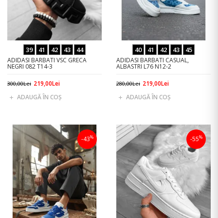
39
41
42
43
44
40
41
42
43
45
ADIDASI BARBATI VSC GRECA
ADIDASI BARBATI CASUAL,
NEGRI 082 T14-3
ALBASTRI L76 N12-2
219,00Lei
219,00Lei
300,00Lei
280,00Lei
ADAUGĂ ÎN COŞ
ADAUGĂ ÎN COŞ
%
%
-43
-55