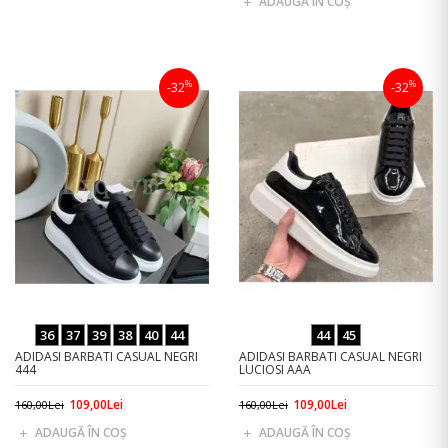
ADAUGĂ ÎN COŞ
%
%
-32
-32
36
37
39
38
40
44
44
45
ADIDASI BARBATI CASUAL NEGRI
ADIDASI BARBATI CASUAL NEGRI
444
LUCIOSI AAA
109,00Lei
109,00Lei
160,00Lei
160,00Lei
ADAUGĂ ÎN COŞ
ADAUGĂ ÎN COŞ