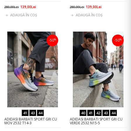
139,00Lei
139,00Lei
280,00Lei
280,00Lei
ADAUGĂ ÎN COŞ
ADAUGĂ ÎN COŞ
%
%
-50
-50
41
43
44
40
41
42
43
44
ADIDASI BARBATI SPORT GRI CU
ADIDASI BARBATI SPORT GRI CU
MOV 2532 T14-3
VERDE 2532 N15-5