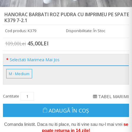
HANORAC BARBATI ROZ PUDRA CU IMPRIMEU PE SPATE
K379 7-2.1
Cod produs: K379
Disponibilitate: În Stoc
45,00LEI
109,00Lei
Selectati Marimea Mai Jos
M - Medium
Cantitate
TABEL MARIMI
ADAUGĂ ÎN COŞ
Comanda linistit. Daca nu iti place, nu iti vine sau nu-l mai vrei
se
poate return
a in 14 zile
!