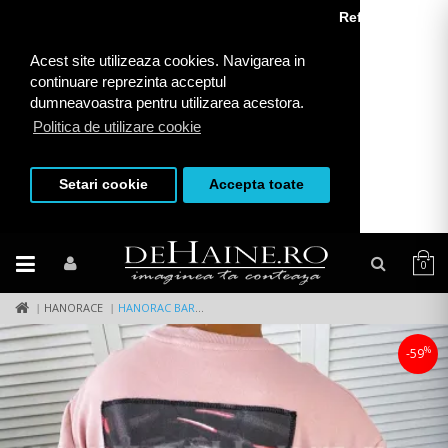
Refuza toate
Acest site utilizeaza cookies. Navigarea in
continuare reprezinta acceptul
dumneavoastra pentru utilizarea acestora.
Politica de utilizare cookie
Setari cookie
Accepta toate
0
HANORACE
HANORAC BARBATI ROZ PUDRA CU IMPRIMEU PE SPATE K379 7-2.1
%
-59