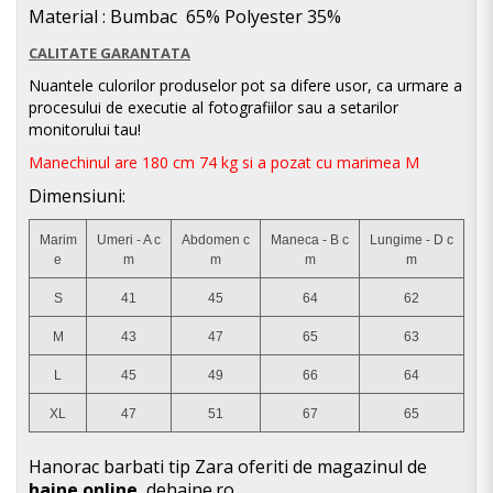
Material : Bumbac
65% Polyester 35%
CALITATE GARANTATA
Nuantele culorilor produselor pot sa difere usor, ca urmare a
procesului de executie al fotografiilor sau a setarilor
monitorului tau!
Manechinul are 180 cm 74 kg si a pozat cu marimea M
Dimensiuni:
Marim
Umeri - A c
Abdomen c
Maneca - B c
Lungime - D c
e
m
m
m
m
S
41
45
64
62
M
43
47
65
63
L
45
49
66
64
XL
47
51
67
65
Hanorac barbati tip Zara oferiti de magazinul de
haine online
, dehaine.ro