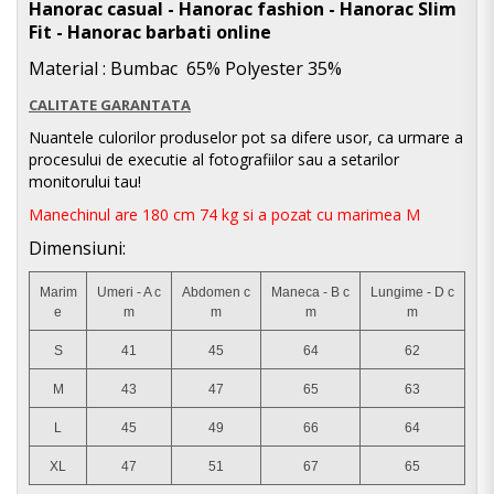
Hanorac casual - Hanorac fashion - Hanorac Slim
Fit - Hanorac barbati online
Material : Bumbac
65% Polyester 35%
CALITATE GARANTATA
Nuantele culorilor produselor pot sa difere usor, ca urmare a
procesului de executie al fotografiilor sau a setarilor
monitorului tau!
Manechinul are 180 cm 74 kg si a pozat cu marimea M
Dimensiuni:
Marim
Umeri - A c
Abdomen c
Maneca - B c
Lungime - D c
e
m
m
m
m
S
41
45
64
62
M
43
47
65
63
L
45
49
66
64
XL
47
51
67
65