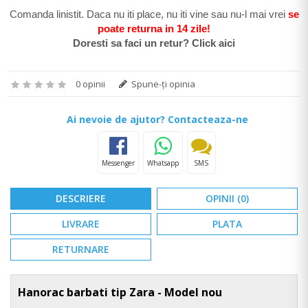
Comanda linistit. Daca nu iti place, nu iti vine sau nu-l mai vrei
se
poate return
a in 14 zile
!
Doresti sa faci un retur? Click aici
0 opinii
Spune-ţi opinia
Ai nevoie de ajutor? Contacteaza-ne
Messenger
Whatsapp
SMS
DESCRIERE
OPINII (0)
LIVRARE
PLATA
RETURNARE
Hanorac barbati tip Zara - Model nou