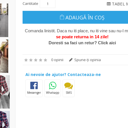
Cantitate
TABEL 
ADAUGĂ ÎN COŞ
Comanda linistit. Daca nu iti place, nu iti vine sau nu-l m
se poate return
a in 14 zile
!
Doresti sa faci un retur? Click aici
0 opinii
Spune-ţi opinia
Ai nevoie de ajutor? Contacteaza-ne
Messenger
Whatsapp
SMS