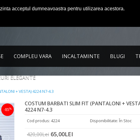
ezinta acceptul dumneavoastra pentru utilizarea acestora.
SE
COMPLEU VARA
INCALTAMINTE
BLUGI
T
URI ELEGANTE
TALONI + VESTA) 4224 N7-4.3
COSTUM BARBATI SLIM FIT (PANTALONI + VEST
4224 N7-4.3
%
-85
Cod produs: 4224
Disponibilitate: În Stoc
65,00LEI
420,00Lei