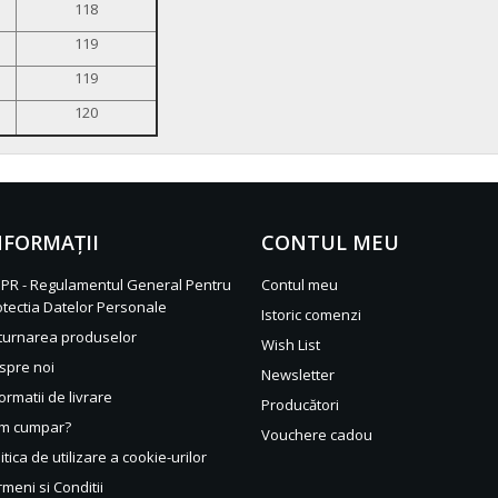
118
119
119
120
NFORMAŢII
CONTUL MEU
PR - Regulamentul General Pentru
Contul meu
otectia Datelor Personale
Istoric comenzi
turnarea produselor
Wish List
spre noi
Newsletter
ormatii de livrare
Producători
m cumpar?
Vouchere cadou
itica de utilizare a cookie-urilor
meni si Conditii