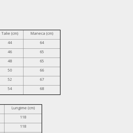
Talie (cm)
Maneca (cm)
44
64
46
65
48
65
50
66
52
67
54
68
Lungime (cm)
118
118