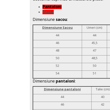
Pantaloni
Vesta
Dimensiune
sacou
:
Dimensiune Sacou
Umeri (cm)
44
44
46
45,5
48
47
50
48,5
52
50
54
51
Dimensiune
pantaloni
:
Dimensiune pantaloni
Talie (cm)
44
40
46
42