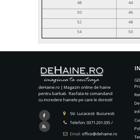
48
44
50
46
52
48
54
50
I
GD
Pr
deHaine.ro | Magazin online de haine
pentru barbati. Rasfata-te comandand
Re
cu incredere hainele pe care le doresti!
De
Inf
Str. Lucacesti Bucuresti
Cu
Telefon:
0371.201.035
/
Pol
Email:
office@dehaine.ro
Ter