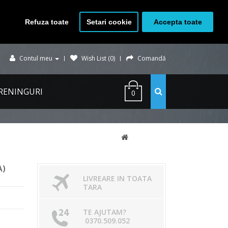
Refuza toate
Setari cookie
Accepta toate
Contul meu
Wish List (0)
Comandă
RENINGURI
0
A)
LIVREARE IN TOATA
TARA
TE AJUTAM?
0370.509.052