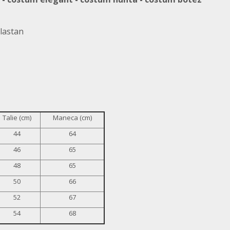
lastan
Talie (cm)
Maneca (cm)
44
64
46
65
48
65
50
66
52
67
54
68