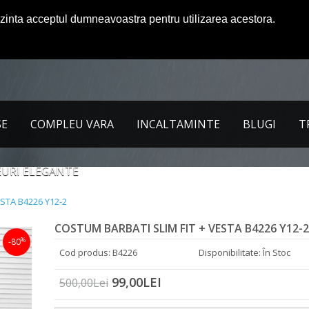
ezinta acceptul dumneavoastra pentru utilizarea acestora.
SE
COMPLEU VARA
INCALTAMINTE
BLUGI
T
URI ELEGANTE
STA B4226 Y12-2
COSTUM BARBATI SLIM FIT + VESTA B4226 Y12-2
%
-80
Cod produs: B4226
Disponibilitate: În Stoc
99,00LEI
500,00Lei