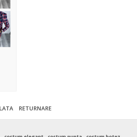
LATA
RETURNARE
n - costum elegant - costum nunta - costum botez