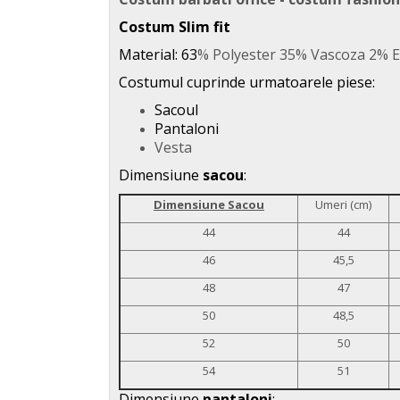
Costum Slim fit
Material: 63
% Polyester 35% Vascoza 2% E
Costumul cuprinde urmatoarele piese:
Sacoul
Pantaloni
Vesta
Dimensiune
sacou
:
Dimensiune Sacou
Umeri (cm)
44
44
46
45,5
48
47
50
48,5
52
50
54
51
Dimensiune
pantaloni
: