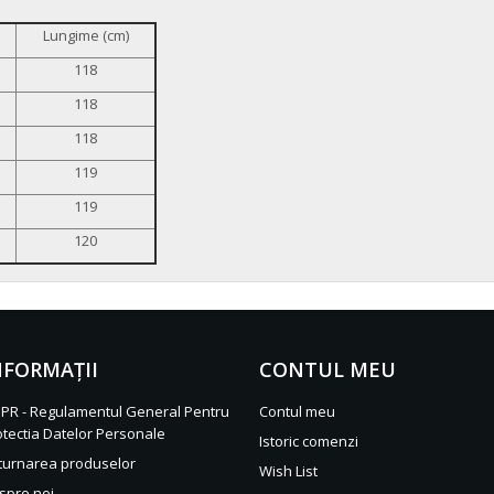
Lungime (cm)
118
118
118
119
119
120
NFORMAŢII
CONTUL MEU
PR - Regulamentul General Pentru
Contul meu
otectia Datelor Personale
Istoric comenzi
turnarea produselor
Wish List
spre noi