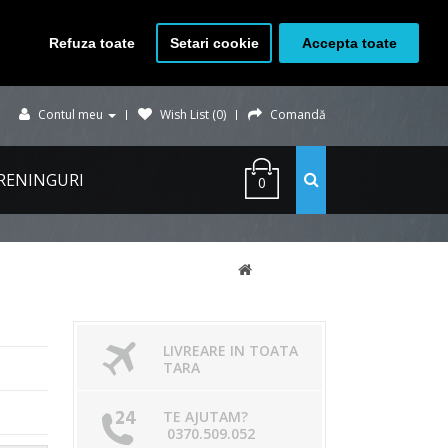
Refuza toate
Setari cookie
Accepta toate
Contul meu
Wish List (0)
Comandă
RENINGURI
0
LIVREARE IN TOATA
TARA
TE AJUTAM?
0370.509.052