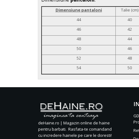
Dimensiune pantaloni
Talie (cm)
44
40
46
42
48
44
50
46
52
48
54
50
I
GD
Pr
deHaine.ro | Magazin online de haine
pentru barbati. Rasfata-te comandand
Re
cu incredere hainele pe care le doresti!
De