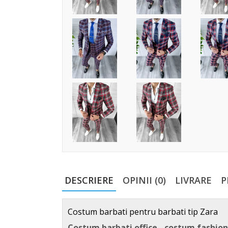
DESCRIERE
OPINII (0)
LIVRARE
P
Costum barbati pentru barbati tip Zara
Costum barbati office - costum fashio