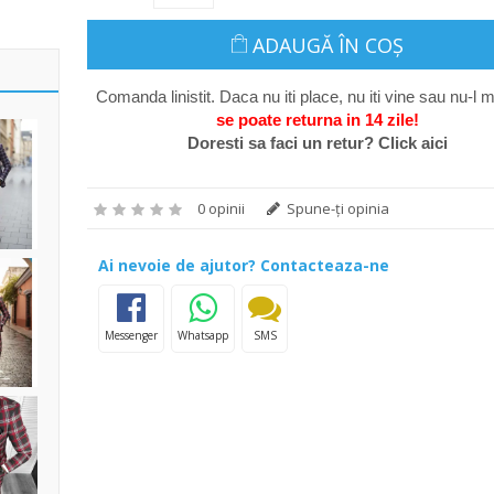
ADAUGĂ ÎN COŞ
Comanda linistit. Daca nu iti place, nu iti vine sau nu-l m
se poate return
a in 14 zile
!
Doresti sa faci un retur? Click aici
0 opinii
Spune-ţi opinia
Ai nevoie de ajutor? Contacteaza-ne
Messenger
Whatsapp
SMS