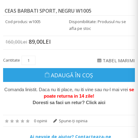
CEAS BARBATI SPORT, NEGRU W1005
Cod produs: w1005
Disponibilitate: Produsul nu se
afla pe stoc
89,00LEI
160,00Lei
Cantitate
TABEL MARIMI
ADAUGĂ ÎN COŞ
Comanda linistit. Daca nu iti place, nu iti vine sau nu-l mai vrei
se
poate return
a in 14 zile
!
Doresti sa faci un retur? Click aici
0 opinii
Spune-ţi opinia
Ai nevoie de ajutor? Contacteaza-ne