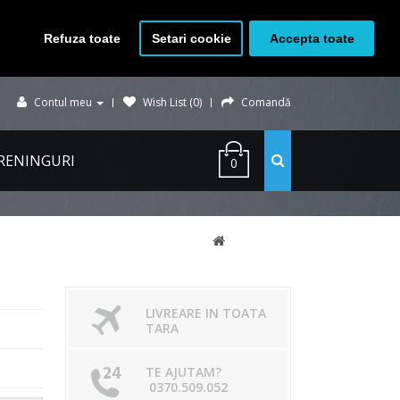
Refuza toate
Setari cookie
Accepta toate
Contul meu
Wish List (0)
Comandă
RENINGURI
0
LIVREARE IN TOATA
TARA
TE AJUTAM?
0370.509.052