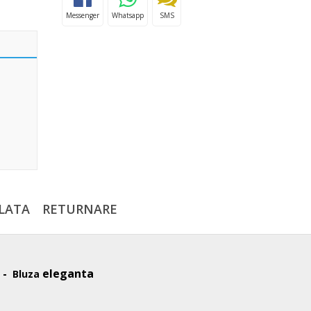
Messenger
Whatsapp
SMS
LATA
RETURNARE
 -
eleganta
Bluza