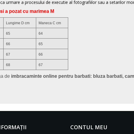
ca urmare a procesului de executie al fotografiilor sau a setarilor mon
si a pozat cu marimea M
Lungime D cm
Maneca C cm
65
64
66
65
67
66
68
67
ga de
imbracaminte online pentru barbati: bluza barbati, cama
NFORMAŢII
CONTUL MEU