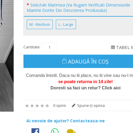
Selectati Marimea (Va Rugam Verificati Dimensiunile
Marimii Dorite Din Descrierea Produsului)
M - Medium
L - Large
Cantitate
TABEL 
ADAUGĂ ÎN COŞ
Comanda linistit. Daca nu iti place, nu iti vine sau nu-l m
se poate return
a in 14 zile
!
Doresti sa faci un retur? Click aici
0 opinii
Spune-ţi opinia
Ai nevoie de ajutor? Contacteaza-ne