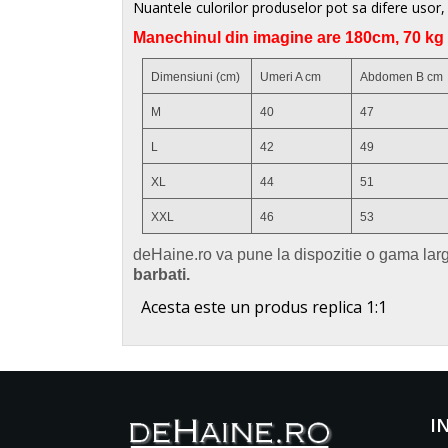
Nuantele culorilor produselor pot sa difere usor, 
Manechinul din imagine are 180cm, 70 kg 
Dimensiuni (cm)
Umeri A cm
Abdomen B cm
M
40
47
L
42
49
XL
44
51
XXL
46
53
d
eHaine.ro va pune la dispozitie o gama lar
barbati.
Acesta este un produs replica 1:1
I