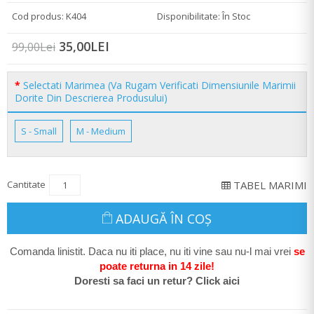
Cod produs: K404
Disponibilitate: În Stoc
35,00LEI
99,00Lei
Selectati Marimea (Va Rugam Verificati Dimensiunile Marimii
Dorite Din Descrierea Produsului)
S - Small
M - Medium
Cantitate
TABEL MARIMI
ADAUGĂ ÎN COŞ
Comanda linistit. Daca nu iti place, nu iti vine sau nu-l mai vrei
se
poate return
a in 14 zile
!
Doresti sa faci un retur? Click aici