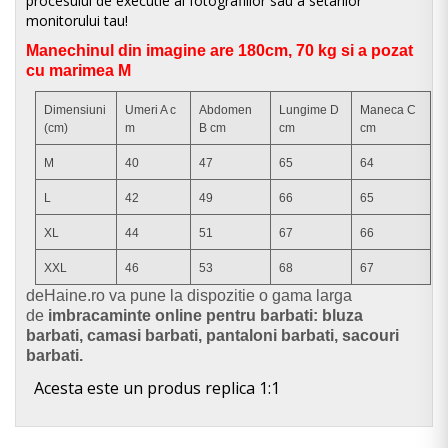
procesului de executie al fotografiilor sau a setarilor
monitorului tau!
Manechinul din imagine are 180cm, 70 kg si a pozat
cu marimea M
Dimensiuni
Umeri A c
Abdomen
Lungime D
Maneca C
(cm)
m
B cm
cm
cm
M
40
47
65
64
L
42
49
66
65
XL
44
51
67
66
XXL
46
53
68
67
d
eHaine.ro va pune la dispozitie o gama larga
de
imbracaminte online pentru barbati: bluza
barbati, camasi barbati, pantaloni barbati, sacouri
barbati.
Acesta este un produs replica 1:1