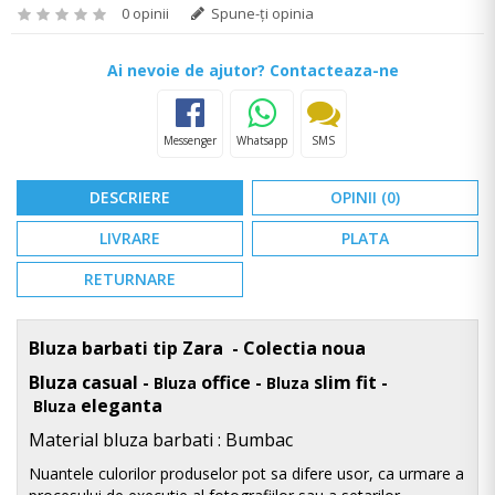
0 opinii
Spune-ţi opinia
Ai nevoie de ajutor? Contacteaza-ne
Messenger
Whatsapp
SMS
DESCRIERE
OPINII (0)
LIVRARE
PLATA
RETURNARE
Bluza barbati tip Zara - Colectia noua
Bluza casual -
office -
slim fit -
Bluza
Bluza
eleganta
Bluza
Material bluza
barbati : Bumbac
Nuantele culorilor produselor pot sa difere usor, ca urmare a