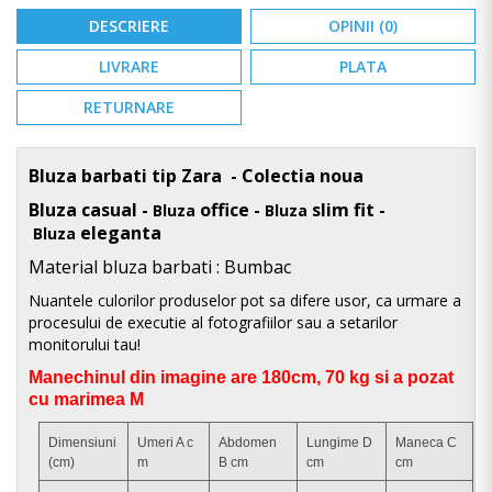
DESCRIERE
OPINII (0)
LIVRARE
PLATA
RETURNARE
Bluza barbati tip Zara - Colectia noua
Bluza casual -
office -
slim fit -
Bluza
Bluza
eleganta
Bluza
Material bluza
barbati : Bumbac
Nuantele culorilor produselor pot sa difere usor, ca urmare a
procesului de executie al fotografiilor sau a setarilor
monitorului tau!
Manechinul din imagine are 180cm, 70 kg si a pozat
cu marimea M
Dimensiuni
Umeri A c
Abdomen
Lungime D
Maneca C
(cm)
m
B cm
cm
cm