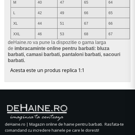
M
40
47
65
64
L
42
49
66
65
XL
44
51
67
66
XXL
46
53
68
67
d
eHaine.ro va pune la dispozitie o gama larga
de
imbracaminte online pentru barbati: bluza
barbati, camasi barbati, pantaloni barbati, sacouri
barbati.
Acesta este un produs replica 1:1
deHaine.ro | Magazin online de haine pentru barbati. Rasfata-te
comandand cu incredere hainele pe care le doresti!