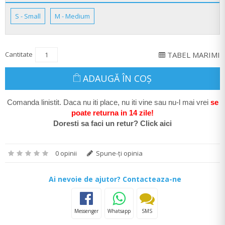
S - Small
M - Medium
Cantitate
TABEL MARIMI
ADAUGĂ ÎN COŞ
Comanda linistit. Daca nu iti place, nu iti vine sau nu-l mai vrei
se
poate return
a in 14 zile
!
Doresti sa faci un retur? Click aici
0 opinii
Spune-ţi opinia
Ai nevoie de ajutor? Contacteaza-ne
Messenger
Whatsapp
SMS