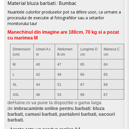
Material bluza
barbati : Bumbac
Nuantele culorilor produselor pot sa difere usor, ca urmare a
procesului de executie al fotografiilor sau a setarilor
monitorului tau!
Manechinul din imagine are 180cm, 70 kg si a pozat
cu marimea M
Dimensiuni
Umeri A c
Abdomen
Lungime D
Maneca C
(cm)
m
B cm
cm
cm
M
40
47
65
64
L
42
49
66
65
XL
44
51
67
66
XXL
46
53
68
67
d
eHaine.ro va pune la dispozitie o gama larga
de
imbracaminte online pentru barbati: bluza
barbati, camasi barbati, pantaloni barbati, sacouri
barbati.