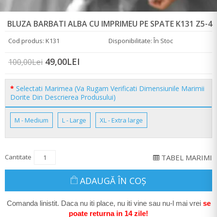
BLUZA BARBATI ALBA CU IMPRIMEU PE SPATE K131 Z5-4
Cod produs: K131
Disponibilitate: În Stoc
49,00LEI
100,00Lei
Selectati Marimea (Va Rugam Verificati Dimensiunile Marimii
Dorite Din Descrierea Produsului)
M - Medium
L - Large
XL - Extra large
Cantitate
TABEL MARIMI
ADAUGĂ ÎN COŞ
Comanda linistit. Daca nu iti place, nu iti vine sau nu-l mai vrei
se
poate return
a in 14 zile
!