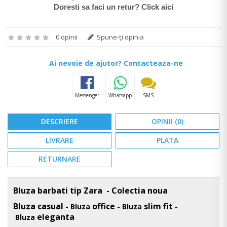
Doresti sa faci un retur? Click aici
0 opinii
Spune-ţi opinia
Ai nevoie de ajutor? Contacteaza-ne
Messenger
Whatsapp
SMS
DESCRIERE
OPINII (0)
LIVRARE
PLATA
RETURNARE
Bluza barbati tip Zara - Colectia noua
Bluza casual -
office -
slim fit -
Bluza
Bluza
eleganta
Bluza