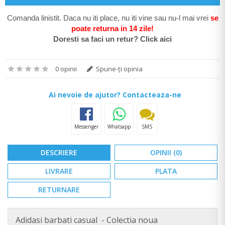
Comanda linistit. Daca nu iti place, nu iti vine sau nu-l mai vrei
se
poate return
a in 14 zile
!
Doresti sa faci un retur? Click aici
0 opinii
Spune-ţi opinia
Ai nevoie de ajutor? Contacteaza-ne
Messenger
Whatsapp
SMS
DESCRIERE
OPINII (0)
LIVRARE
PLATA
RETURNARE
Adidasi barbati casual - Colectia noua