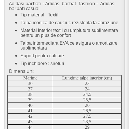
Adidasi barbati - Adidasi barbati fashion - Adidasi
barbati casual
Tip material : Textil
Talpa iconica de cauciuc rezistenta la abraziune
Material interior textil cu umplutura suplimentara
pentru un plus de confort
Talpa intermediara EVA ce asigura o amortizare
suplimentara
Suport pentru calcaie
Tip inchidere : sireturi
Dimensiuni:
Marime
Lungime talpa interior (cm)
36
23
37
24
38
24,5
39
25,5
40
26
41
26,5
42
27,5
43
28,5
44
29