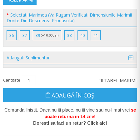
TABEL MARIMI
Selectati Marimea (Va Rugam Verificati Dimensiunile Marimii
Dorite Din Descrierea Produsului)
36
37
39
38
40
41
(+10,00Lei)
Adaugati Suplimentar
Cantitate
TABEL MARIMI
ADAUGĂ ÎN COŞ
Comanda linistit. Daca nu iti place, nu iti vine sau nu-l mai vrei
se
poate return
a in 14 zile
!
Doresti sa faci un retur? Click aici