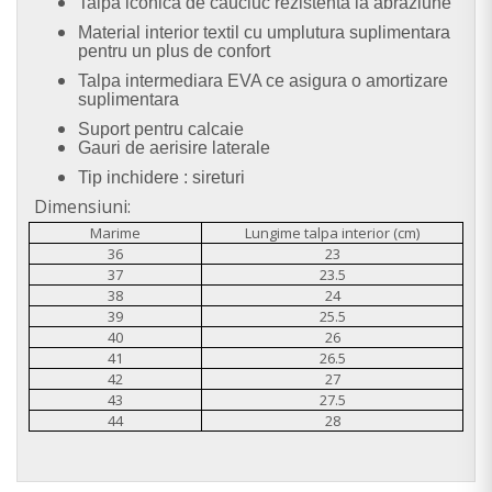
Talpa iconica de cauciuc rezistenta la abraziune
Material interior textil cu umplutura suplimentara
pentru un plus de confort
Talpa intermediara EVA ce asigura o amortizare
suplimentara
Suport pentru calcaie
Gauri de aerisire laterale
Tip inchidere : sireturi
Dimensiuni:
Marime
Lungime talpa interior (cm)
36
23
37
23.5
38
24
39
25.5
40
26
41
26.5
42
27
43
27.5
44
28