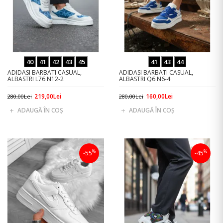
40
41
42
43
45
41
43
44
ADIDASI BARBATI CASUAL,
ADIDASI BARBATI CASUAL,
ALBASTRI L76 N12-2
ALBASTRI Q6 N6-4
219,00Lei
160,00Lei
280,00Lei
280,00Lei
ADAUGĂ ÎN COŞ
ADAUGĂ ÎN COŞ
%
%
-55
-45