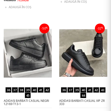
79,00Lei
170,00Lei
ADAUGĂ ÎN COŞ
ADAUGĂ ÎN COŞ
%
%
-50
-32
36
37
38
39
40
41
42
36
37
39
40
41
42
43
45
44
ADIDASI BARBATI CASUAL NEGRI
ADIDASI BARBATI CASUAL VIP ZR
12169 T13-1
333