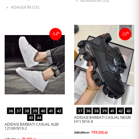
ADAUGĂ ÎN COŞ
ADAUGĂ ÎN COŞ
%
%
-54
-23
36
37
38
39
40
41
42
37
36
38
39
41
42
43
43
44
ADIDASI BARBATI CASUAL NEGRI
H11 N16-4
ADIDASI BARBATI CASUAL ALBI
12169 N10-2
199,00Lei
260,00Lei