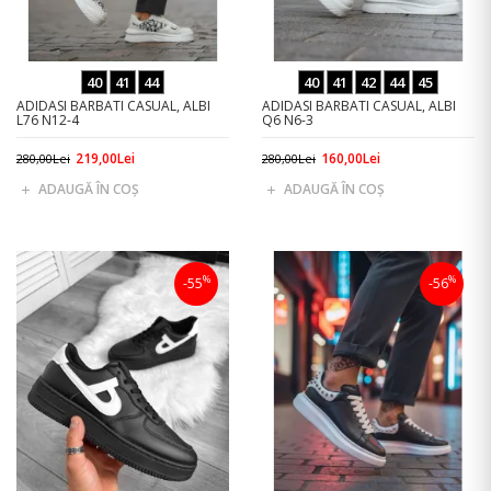
40
41
44
40
41
42
44
45
ADIDASI BARBATI CASUAL, ALBI
ADIDASI BARBATI CASUAL, ALBI
L76 N12-4
Q6 N6-3
219,00Lei
160,00Lei
280,00Lei
280,00Lei
ADAUGĂ ÎN COŞ
ADAUGĂ ÎN COŞ
%
%
-55
-56