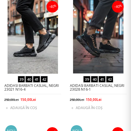
%
%
-40
-40
39
40
41
42
39
40
41
42
ADIDASI BARBATI CASUAL, NEGRI
ADIDASI BARBATI CASUAL, NEGRI
23021 N16-4
23028 N16-1
150,00Lei
150,00Lei
250,00Lei
250,00Lei
ADAUGĂ ÎN COŞ
ADAUGĂ ÎN COŞ
NOU
NOU