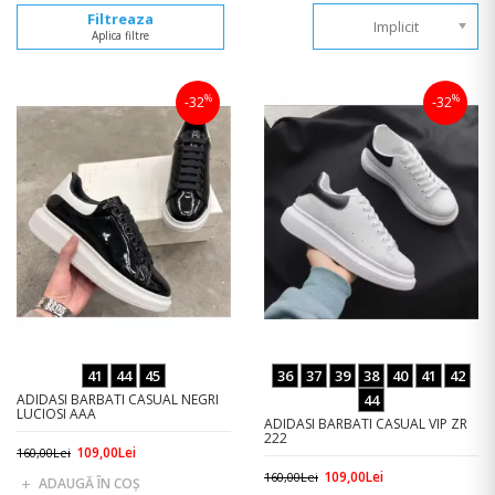
Filtreaza
Implicit
Aplica filtre
%
%
-32
-32
41
44
45
36
37
39
38
40
41
42
ADIDASI BARBATI CASUAL NEGRI
44
LUCIOSI AAA
ADIDASI BARBATI CASUAL VIP ZR
222
109,00Lei
160,00Lei
109,00Lei
160,00Lei
ADAUGĂ ÎN COŞ