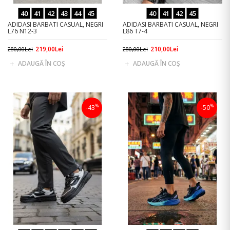
40
41
42
43
44
45
40
41
42
45
ADIDASI BARBATI CASUAL, NEGRI
ADIDASI BARBATI CASUAL, NEGRI
L76 N12-3
L86 T7-4
219,00Lei
210,00Lei
280,00Lei
280,00Lei
ADAUGĂ ÎN COŞ
ADAUGĂ ÎN COŞ
%
%
-43
-50