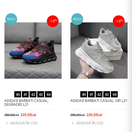
NOU
NOU
%
%
-18
-18
40
41
42
43
44
40
41
42
43
44
ADIDASI BARBATI CASUAL,
ADIDASI BARBATI CASUAL, GRI L21
DEGRADEE L21
230,00Lei
230,00Lei
280,00Lei
280,00Lei
ADAUGĂ ÎN COŞ
ADAUGĂ ÎN COŞ