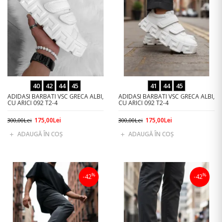
40
42
44
45
41
44
45
ADIDASI BARBATI VSC GRECA ALBI,
ADIDASI BARBATI VSC GRECA ALBI,
CU ARICI 092 T2-4
CU ARICI 092 T2-4
175,00Lei
175,00Lei
300,00Lei
300,00Lei
ADAUGĂ ÎN COŞ
ADAUGĂ ÎN COŞ
%
%
-42
-42