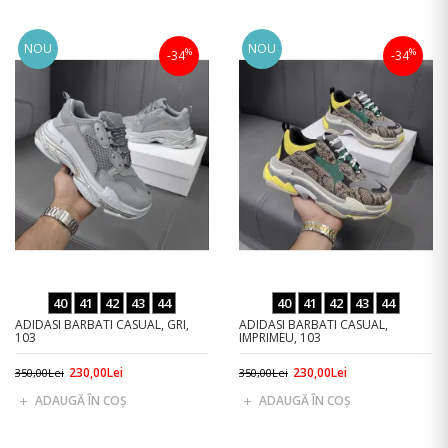
NOU
NOU
%
%
-34
-34
40
41
42
43
44
40
41
42
43
44
ADIDASI BARBATI CASUAL, GRI,
ADIDASI BARBATI CASUAL,
103
IMPRIMEU, 103
230,00Lei
230,00Lei
350,00Lei
350,00Lei
ADAUGĂ ÎN COŞ
ADAUGĂ ÎN COŞ