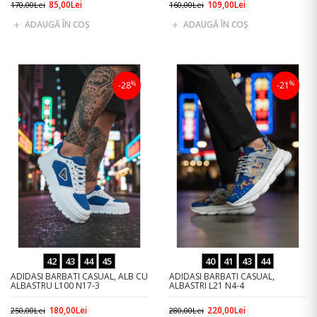
85,00Lei
109,00Lei
170,00Lei
160,00Lei
ADAUGĂ ÎN COŞ
ADAUGĂ ÎN COŞ
%
%
-28
-21
42
43
44
45
40
41
43
44
ADIDASI BARBATI CASUAL, ALB CU
ADIDASI BARBATI CASUAL,
ALBASTRU L100 N17-3
ALBASTRI L21 N4-4
180,00Lei
220,00Lei
250,00Lei
280,00Lei