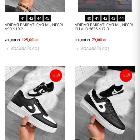
41
42
44
45
40
41
42
43
44
ADIDASI BARBATI CASUAL, NEGRI
ADIDASI BARBATI CASUAL, NEGRI
A99 N19-2
CU ALB 6626 N17-3
125,00Lei
79,00Lei
280,00Lei
180,00Lei
ADAUGĂ ÎN COŞ
ADAUGĂ ÎN COŞ
%
%
-55
-55