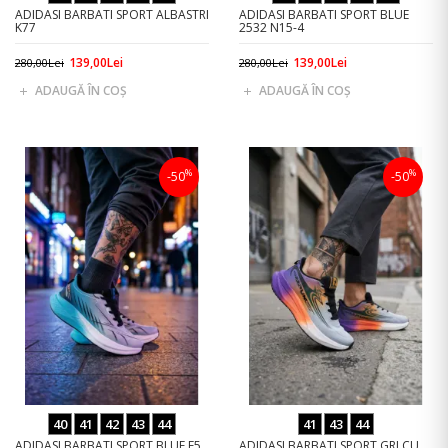
ADIDASI BARBATI SPORT ALBASTRI
ADIDASI BARBATI SPORT BLUE
K77
2532 N15-4
139,00Lei
139,00Lei
280,00Lei
280,00Lei
ADAUGĂ ÎN COŞ
ADAUGĂ ÎN COŞ
%
%
-50
-50
40
41
42
43
44
41
43
44
ADIDASI BARBATI SPORT BLUE F5
ADIDASI BARBATI SPORT GRI CU