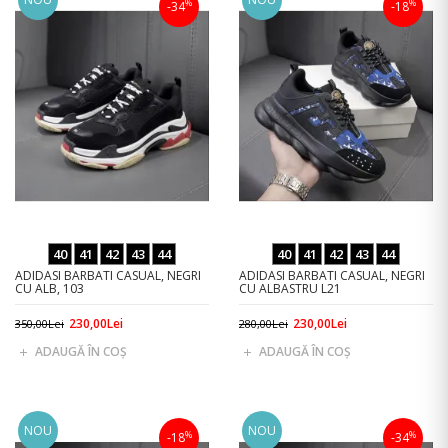
%
%
-34
-18
40
41
42
43
44
40
41
42
43
44
ADIDASI BARBATI CASUAL, NEGRI
ADIDASI BARBATI CASUAL, NEGRI
CU ALB, 103
CU ALBASTRU L21
230,00Lei
230,00Lei
350,00Lei
280,00Lei
ADAUGĂ ÎN COŞ
ADAUGĂ ÎN COŞ
NOU
NOU
%
%
-18
-34