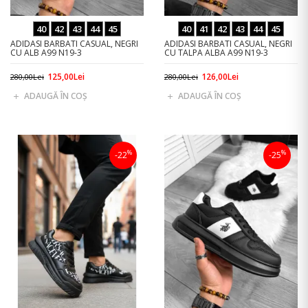
40
42
43
44
45
40
41
42
43
44
45
ADIDASI BARBATI CASUAL, NEGRI
ADIDASI BARBATI CASUAL, NEGRI
CU ALB A99 N19-3
CU TALPA ALBA A99 N19-3
125,00Lei
126,00Lei
280,00Lei
280,00Lei
ADAUGĂ ÎN COŞ
ADAUGĂ ÎN COŞ
%
%
-22
-25