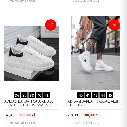
ADAUGĂ ÎN COŞ
ADAUGĂ ÎN COŞ
%
%
-32
-28
36
37
38
40
41
40
41
42
44
45
ADIDASI BARBATI CASUAL, ALBI
ADIDASI BARBATI CASUAL, ALBI
CU NEGRU, LUCIOSI AAA T5-2
L100 N17-1
109,00Lei
180,00Lei
160,00Lei
250,00Lei
ADAUGĂ ÎN COŞ
ADAUGĂ ÎN COŞ