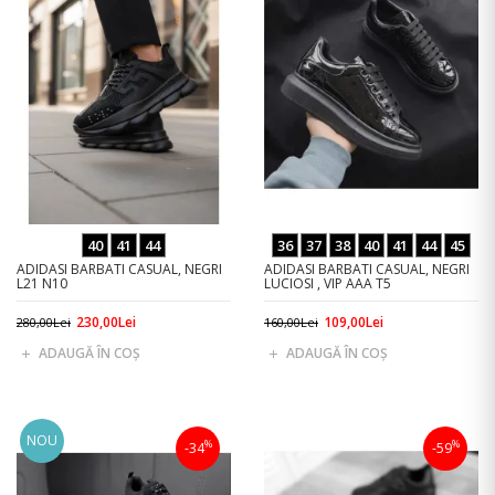
40
41
44
36
37
38
40
41
44
45
ADIDASI BARBATI CASUAL, NEGRI
ADIDASI BARBATI CASUAL, NEGRI
L21 N10
LUCIOSI , VIP AAA T5
230,00Lei
109,00Lei
280,00Lei
160,00Lei
ADAUGĂ ÎN COŞ
ADAUGĂ ÎN COŞ
NOU
%
%
-34
-59