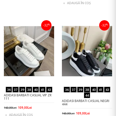
ADAUGĂ ÎN COŞ
%
%
-32
-32
36
37
39
38
40
41
43
36
37
39
38
40
41
43
ADIDASI BARBATI CASUAL VIP ZR
44
111
ADIDASI BARBATI CASUAL NEGRI
444
109,00Lei
160,00Lei
109,00Lei
160,00Lei
ADAUGĂ ÎN COŞ