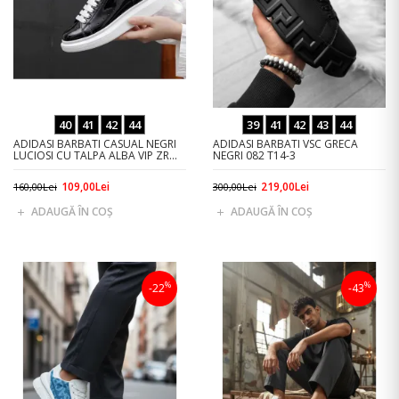
40
41
42
44
39
41
42
43
44
ADIDASI BARBATI CASUAL NEGRI
ADIDASI BARBATI VSC GRECA
LUCIOSI CU TALPA ALBA VIP ZR
NEGRI 082 T14-3
AAA
109,00Lei
219,00Lei
160,00Lei
300,00Lei
ADAUGĂ ÎN COŞ
ADAUGĂ ÎN COŞ
%
%
-22
-43