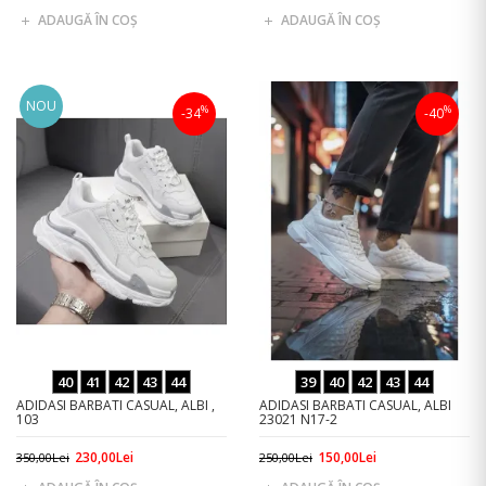
ADAUGĂ ÎN COŞ
ADAUGĂ ÎN COŞ
NOU
%
%
-34
-40
40
41
42
43
44
39
40
42
43
44
ADIDASI BARBATI CASUAL, ALBI ,
ADIDASI BARBATI CASUAL, ALBI
103
23021 N17-2
230,00Lei
150,00Lei
350,00Lei
250,00Lei