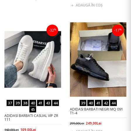
ADAUGĂ ÎN COŞ
%
%
-32
-17
37
39
38
40
41
43
44
39
40
41
42
44
45
ADIDASI BARBATI NEGRI MQ 091
T1-4
ADIDASI BARBATI CASUAL VIP ZR
111
249,00Lei
299,00Lei
109,00Lei
160,00Lei