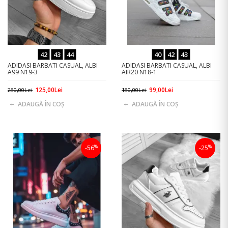
42
43
44
40
42
43
ADIDASI BARBATI CASUAL, ALBI
ADIDASI BARBATI CASUAL, ALBI
A99 N19-3
AIR20 N18-1
125,00Lei
99,00Lei
280,00Lei
180,00Lei
ADAUGĂ ÎN COŞ
ADAUGĂ ÎN COŞ
%
%
-56
-25