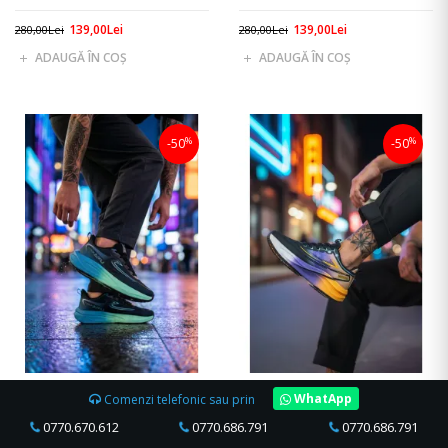
139,00Lei
139,00Lei
280,00Lei
280,00Lei
ADAUGĂ ÎN COŞ
ADAUGĂ ÎN COŞ
%
%
-50
-50
40
41
43
44
40
41
42
43
44
WhatApp
Comenzi telefonic sau prin
ADIDASI BARBATI SPORT NEGRI
ADIDASI BARBATI SPORT NEGRI
CU VERDE 2532 N14-5
K75
0770.670.612
0770.686.791
0770.686.791