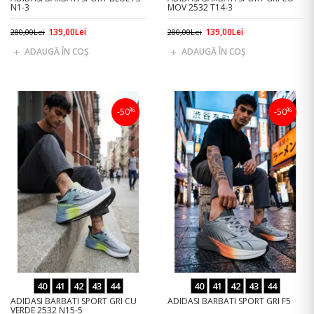
N1-3
MOV 2532 T14-3
139,00Lei
139,00Lei
280,00Lei
280,00Lei
ADAUGĂ ÎN COŞ
ADAUGĂ ÎN COŞ
%
%
-50
-50
40
41
42
43
44
40
41
42
43
44
ADIDASI BARBATI SPORT GRI CU
ADIDASI BARBATI SPORT GRI F5
VERDE 2532 N15-5