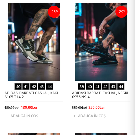
%
%
-23
-29
40
41
42
43
44
39
40
41
42
43
44
ADIDASI BARBATI CASUAL, KAKI
ADIDASI BARBATI CASUAL, NEGRI
A105 T14-2
0956 N9-4
139,00Lei
250,00Lei
180,00Lei
350,00Lei
ADAUGĂ ÎN COŞ
ADAUGĂ ÎN COŞ