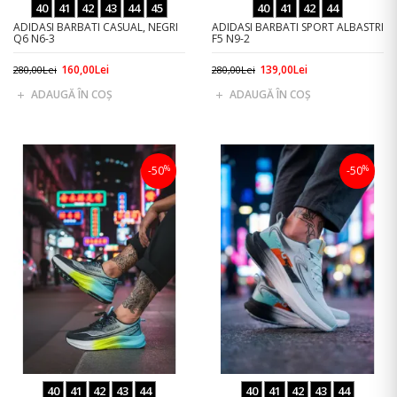
40
41
42
43
44
45
40
41
42
44
ADIDASI BARBATI CASUAL, NEGRI
ADIDASI BARBATI SPORT ALBASTRI
Q6 N6-3
F5 N9-2
160,00Lei
139,00Lei
280,00Lei
280,00Lei
ADAUGĂ ÎN COŞ
ADAUGĂ ÎN COŞ
%
%
-50
-50
40
41
42
43
44
40
41
42
43
44