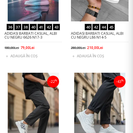
36
37
38
40
41
42
43
40
42
44
45
ADIDASI BARBATI CASUAL, ALBI
ADIDASI BARBATI CASUAL, ALBI
CU NEGRU 6626 N17-3
CU NEGRU L86 N14-5
79,00Lei
210,00Lei
180,00Lei
280,00Lei
ADAUGĂ ÎN COŞ
ADAUGĂ ÎN COŞ
%
%
-22
-43