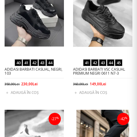
40
41
42
43
44
41
42
43
44
45
ADIDASI BARBATI CASUAL, NEGRI,
ADIDASI BARBATI VSC CASUAL
103
PREMIUM NEGRI 0611 N7-3
230,00Lei
149,00Lei
350,00Lei
360,00Lei
ADAUGĂ ÎN COŞ
ADAUGĂ ÎN COŞ
%
%
-27
-42