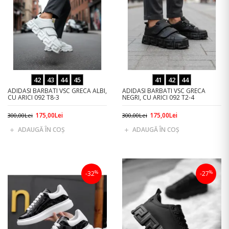
42
43
44
45
41
42
44
ADIDASI BARBATI VSC GRECA ALBI,
ADIDASI BARBATI VSC GRECA
CU ARICI 092 T8-3
NEGRI, CU ARICI 092 T2-4
175,00Lei
175,00Lei
300,00Lei
300,00Lei
ADAUGĂ ÎN COŞ
ADAUGĂ ÎN COŞ
%
%
-32
-27