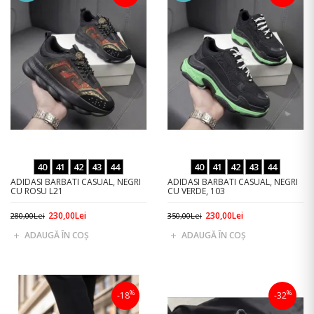
40
41
42
43
44
40
41
42
43
44
ADIDASI BARBATI CASUAL, NEGRI
ADIDASI BARBATI CASUAL, NEGRI
CU ROSU L21
CU VERDE, 103
230,00Lei
230,00Lei
280,00Lei
350,00Lei
ADAUGĂ ÎN COŞ
ADAUGĂ ÎN COŞ
%
%
-18
-32