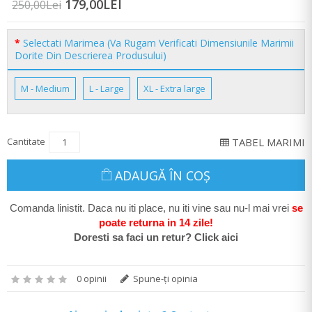
179,00LEI
250,00Lei
Selectati Marimea (Va Rugam Verificati Dimensiunile Marimii
Dorite Din Descrierea Produsului)
M - Medium
L - Large
XL - Extra large
Cantitate
TABEL MARIMI
ADAUGĂ ÎN COŞ
Comanda linistit. Daca nu iti place, nu iti vine sau nu-l mai vrei
se
poate return
a in 14 zile
!
Doresti sa faci un retur? Click aici
0 opinii
Spune-ţi opinia