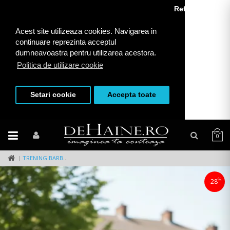
Refuza toate
Acest site utilizeaza cookies. Navigarea in
continuare reprezinta acceptul
dumneavoastra pentru utilizarea acestora.
Politica de utilizare cookie
Setari cookie
Accepta toate
0
TRENING BARBATI SLIM FIT NEGRU, PANTALONI + HANORAC, VATUIT RM59 I16-3.1.2
%
-28