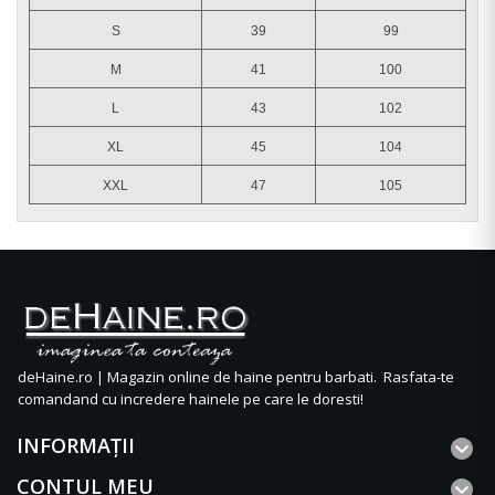
S
39
99
M
41
100
L
43
102
XL
45
104
XXL
47
105
deHaine.ro | Magazin online de haine pentru barbati. Rasfata-te
comandand cu incredere hainele pe care le doresti!
INFORMAŢII
CONTUL MEU