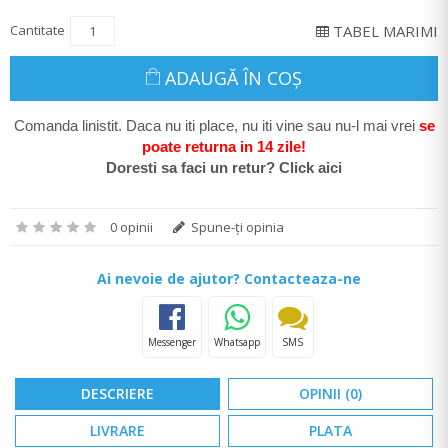
Cantitate
TABEL MARIMI
ADAUGĂ ÎN COŞ
Comanda linistit. Daca nu iti place, nu iti vine sau nu-l mai vrei
se
poate return
a in 14 zile
!
Doresti sa faci un retur? Click aici
0 opinii
Spune-ţi opinia
Ai nevoie de ajutor? Contacteaza-ne
Messenger
Whatsapp
SMS
DESCRIERE
OPINII (0)
LIVRARE
PLATA