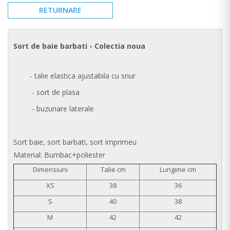
RETURNARE
Sort de baie barbati - Colectia noua
- talie elastica ajustabila cu snur
- sort de plasa
- buzunare laterale
Sort baie, sort barbati, sort imprimeu
Material: Bumbac+poliester
Dimensiuni
Talie cm
Lungime cm
XS
38
36
S
40
38
M
42
42