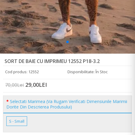
SORT DE BAIE CU IMPRIMEU 12552 P18-3.2
Cod produs: 12552
Disponibilitate: În Stoc
29,00LEI
70,00Lei
Selectati Marimea (Va Rugam Verificati Dimensiunile Marimii
Dorite Din Descrierea Produsului)
S - Small