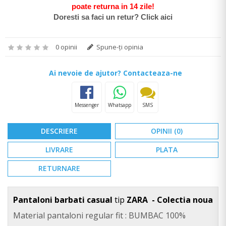
poate return
a in 14 zile
!
Doresti sa faci un retur? Click aici
0 opinii
Spune-ţi opinia
Ai nevoie de ajutor? Contacteaza-ne
Messenger
Whatsapp
SMS
DESCRIERE
OPINII (0)
LIVRARE
PLATA
RETURNARE
Pantaloni barbati casual
tip
ZARA - Colectia noua
Material pantaloni regular fit : BUMBAC 100%