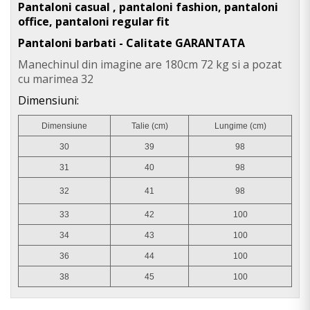
Pantaloni casual , pantaloni fashion, pantaloni
office, pantaloni regular fit
Pantaloni barbati - Calitate GARANTATA
Manechinul din imagine are 180cm 72 kg si a pozat
cu marimea 32
Dimensiuni:
Dimensiune
Talie (cm)
Lungime (cm)
30
39
98
31
40
98
32
41
98
33
42
100
34
43
100
36
44
100
38
45
100