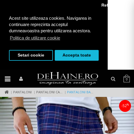
Refuza toate
Acest site utilizeaza cookies. Navigarea in
continuare reprezinta acceptul
dumneavoastra pentru utilizarea acestora.
Politica de utilizare cookie
Setari cookie
Accepta toate
0
PANTALONI
PANTALONI CASUAL
PANTALONI BARBATI CASUAL REGULAR FIT IN CAROURI B1738 B4-4
%
-52