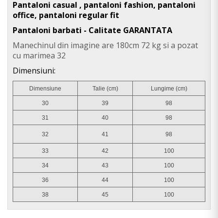
Pantaloni casual , pantaloni fashion, pantaloni
office, pantaloni regular fit
Pantaloni barbati - Calitate GARANTATA
Manechinul din imagine are 180cm 72 kg si a pozat
cu marimea 32
Dimensiuni:
Dimensiune
Talie (cm)
Lungime (cm)
30
39
98
31
40
98
32
41
98
33
42
100
34
43
100
36
44
100
38
45
100