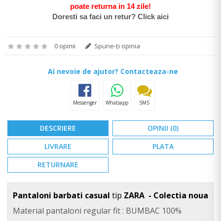
poate return
a in 14 zile
!
Doresti sa faci un retur? Click aici
0 opinii
Spune-ţi opinia
Ai nevoie de ajutor? Contacteaza-ne
Messenger
Whatsapp
SMS
DESCRIERE
OPINII (0)
LIVRARE
PLATA
RETURNARE
Pantaloni barbati casual
tip
ZARA - Colectia noua
Material pantaloni regular fit : BUMBAC 100%