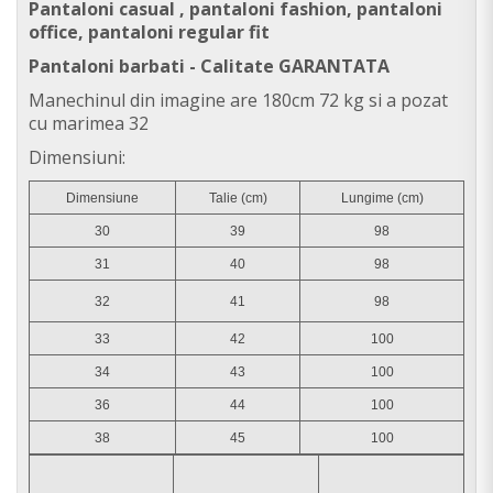
Pantaloni casual , pantaloni fashion, pantaloni
office, pantaloni
regular fit
Pantaloni barbati - Calitate GARANTATA
Manechinul din imagine are 180cm 72 kg si a pozat
cu marimea 32
Dimensiuni:
Dimensiune
Talie (cm)
Lungime (cm)
30
39
98
31
40
98
32
41
98
33
42
100
34
43
100
36
44
100
38
45
100