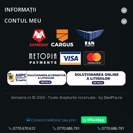
INFORMAŢII
CONTUL MEU
deHaine.ro © 2026 - Toate drepturile rezervate - by
DevPro.ro
WhatApp
Comenzi telefonic sau prin
0770.670.612
0770.686.791
0770.686.791