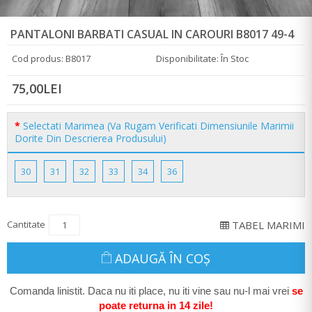
PANTALONI BARBATI CASUAL IN CAROURI B8017 49-4
Cod produs: B8017
Disponibilitate: În Stoc
75,00LEI
Selectati Marimea (Va Rugam Verificati Dimensiunile Marimii
Dorite Din Descrierea Produsului)
30
31
32
33
34
36
Cantitate
TABEL MARIMI
ADAUGĂ ÎN COŞ
Comanda linistit. Daca nu iti place, nu iti vine sau nu-l mai vrei
se
poate return
a in 14 zile
!