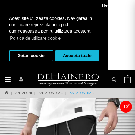
Refuza toate
Acest site utilizeaza cookies. Navigarea in
continuare reprezinta acceptul
dumneavoastra pentru utilizarea acestora.
Politica de utilizare cookie
Setari cookie
Accepta toate
0
PANTALONI
PANTALONI CASUAL
PANTALONI BARBATI CASUAL NEGRI 10056 O2-5.2
%
-10