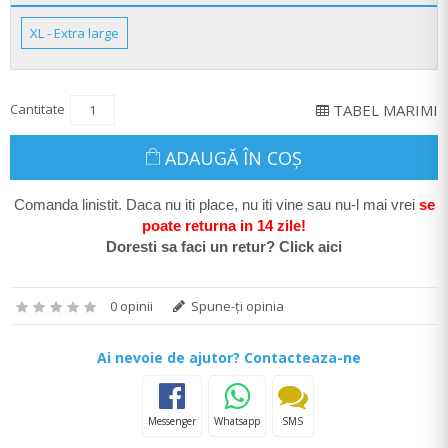
XL - Extra large
Cantitate
TABEL MARIMI
ADAUGĂ ÎN COŞ
Comanda linistit. Daca nu iti place, nu iti vine sau nu-l mai vrei
se
poate return
a in 14 zile
!
Doresti sa faci un retur? Click aici
0 opinii
Spune-ţi opinia
Ai nevoie de ajutor? Contacteaza-ne
Messenger
Whatsapp
SMS