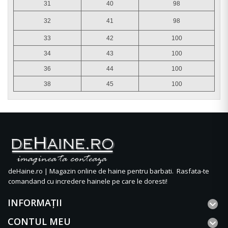
31
40
98
32
41
98
33
42
100
34
43
100
36
44
100
38
45
100
deHaine.ro | Magazin online de haine pentru barbati. Rasfata-te
comandand cu incredere hainele pe care le doresti!
INFORMAŢII
CONTUL MEU