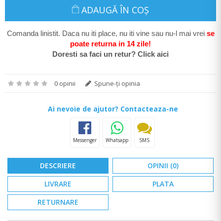
ADAUGĂ ÎN COŞ
Comanda linistit. Daca nu iti place, nu iti vine sau nu-l mai vrei
se
poate return
a in 14 zile
!
Doresti sa faci un retur? Click aici
0 opinii
Spune-ţi opinia
Ai nevoie de ajutor? Contacteaza-ne
Messenger
Whatsapp
SMS
DESCRIERE
OPINII (0)
LIVRARE
PLATA
RETURNARE