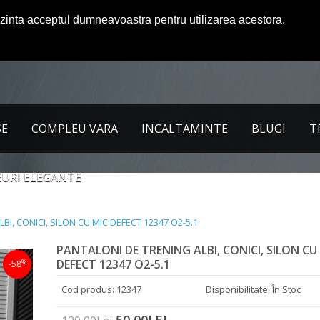
ezinta acceptul dumneavoastra pentru utilizarea acestora.
SE
COMPLEU VARA
INCALTAMINTE
BLUGI
T
URI ELEGANTE
BI, CONICI, SILON CU MIC DEFECT 12347 O2-5.1
PANTALONI DE TRENING ALBI, CONICI, SILON CU
DEFECT 12347 O2-5.1
%
-58
Cod produs: 12347
Disponibilitate: În Stoc