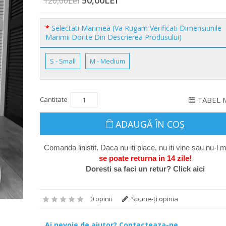
50,00LEI
120,00Lei
Selectati Marimea (Va Rugam Verificati Dimensiunile
Marimii Dorite Din Descrierea Produsului)
S - Small
M - Medium
Cantitate
TABEL 
ADAUGĂ ÎN COŞ
Comanda linistit. Daca nu iti place, nu iti vine sau nu-l m
se poate return
a in 14 zile
!
Doresti sa faci un retur? Click aici
0 opinii
Spune-ţi opinia
Ai nevoie de ajutor? Contacteaza-ne