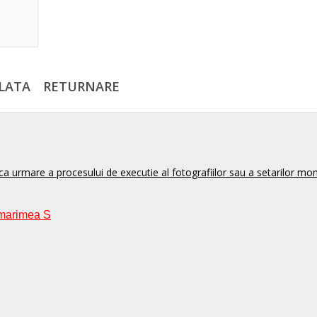
LATA
RETURNARE
ca urmare a procesului de executie al fotografiilor sau a setarilor mon
 marimea S