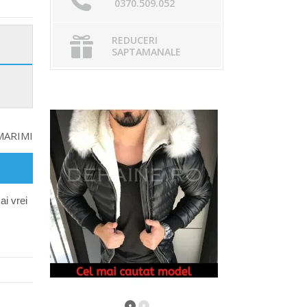
0370.509.052
REDUCERI
SAPTAMANALE
MARIMI
ai vrei