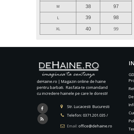
38
97
M
39
98
L
40
99
XL
I
GD
Pr
deHaine.ro | Magazin online de haine
pentru barbati. Rasfata-te comandand
Re
cu incredere hainele pe care le doresti!
De
Inf
Str. Lucacesti Bucuresti
Cu
Telefon:
0371.201.035
/
Pol
Email:
office@dehaine.ro
Ter