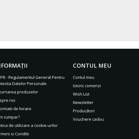
NFORMAŢII
CONTUL MEU
PR - Regulamentul General Pentru
Contul meu
otectia Datelor Personale
Istoric comenzi
turnarea produselor
Wish List
spre noi
Newsletter
ormatii de livrare
Producători
m cumpar?
Vouchere cadou
itica de utilizare a cookie-urilor
meni si Conditii