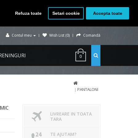
Refuza toate
Setari cookie
Accepta toate
Contul meu
Wish List (0)
Comandă
RENINGURI
0
PANTALONI
 MIC
LIVREARE IN TOATA
TARA
TE AJUTAM?