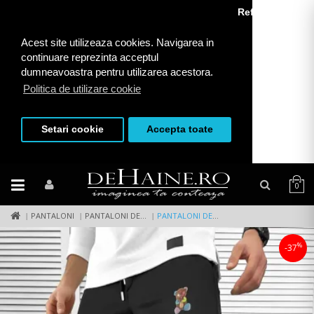
Refuza toate
Acest site utilizeaza cookies. Navigarea in
continuare reprezinta acceptul
dumneavoastra pentru utilizarea acestora.
Politica de utilizare cookie
Setari cookie
Accepta toate
0
PANTALONI
PANTALONI DE TRENING
PANTALONI DE TRENING NEGRI CONICI 10238 79-2
%
-37