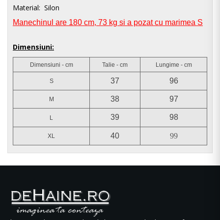
Material: Silon
Manechinul are 180 cm, 73 kg si a pozat cu marimea S
Dimensiuni:
Dimensiuni - cm
Talie - cm
Lungime - cm
37
96
S
38
97
M
39
98
L
40
99
XL