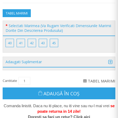
TABEL MARIMI
Selectati Marimea (Va Rugam Verificati Dimensiunile Marimii
Dorite Din Descrierea Produsului)
40
41
42
43
45
Adaugati Suplimentar
Cantitate
TABEL MARIMI
ADAUGĂ ÎN COŞ
Comanda linistit. Daca nu iti place, nu iti vine sau nu-l mai vrei
se
poate return
a in 14 zile
!
Doresti sa faci un retur? Click aici