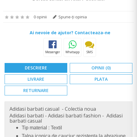
0 opinii
Spune-ţi opinia
Ai nevoie de ajutor? Contacteaza-ne
Messenger
Whatsapp
SMS
DESCRIERE
OPINII (0)
LIVRARE
PLATA
RETURNARE
Adidasi barbati casual - Colectia noua
Adidasi barbati - Adidasi barbati fashion - Adidasi
barbati casual
Tip material : Textil
Talpa iconica de cauciuc rezistenta la abraziune