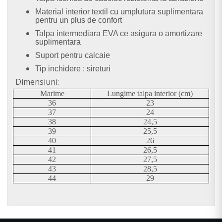
Material interior textil cu umplutura suplimentara
pentru un plus de confort
Talpa intermediara EVA ce asigura o amortizare
suplimentara
Suport pentru calcaie
Tip inchidere : sireturi
Dimensiuni:
Marime
Lungime talpa interior (cm)
36
23
37
24
38
24,5
39
25,5
40
26
41
26,5
42
27,5
43
28,5
44
29