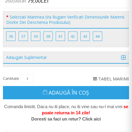
79,00LEI
250,00Lei
Selectati Marimea (Va Rugam Verificati Dimensiunile Marimii
Dorite Din Descrierea Produsului)
36
37
39
38
41
42
43
44
Adaugati Suplimentar
Cantitate
TABEL MARIMI
ADAUGĂ ÎN COŞ
Comanda linistit. Daca nu iti place, nu iti vine sau nu-l mai vrei
se
poate return
a in 14 zile
!
Doresti sa faci un retur? Click aici