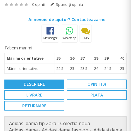
0 opinii
Spune-ţi opinia
Ai nevoie de ajutor? Contacteaza-ne
Messenger
Whatsapp
SMS
Tabem marimi
Mărimi orientative
35
36
37
38
39
40
Mărimi orientative
22.5
23
23.5
24
24.5
25
DESCRIERE
OPINII (0)
LIVRARE
PLATA
RETURNARE
Adidasi dama tip Zara - Colectia noua
Adidasi dama - Adidasi dama fashion - Adidasi dama