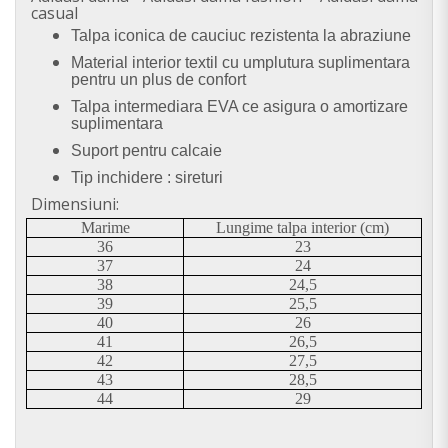
casual
Talpa iconica de cauciuc rezistenta la abraziune
Material interior textil cu umplutura suplimentara
pentru un plus de confort
Talpa intermediara EVA ce asigura o amortizare
suplimentara
Suport pentru calcaie
Tip inchidere : sireturi
Dimensiuni:
Marime
Lungime talpa interior (cm)
36
23
37
24
38
24,5
39
25,5
40
26
41
26,5
42
27,5
43
28,5
44
29