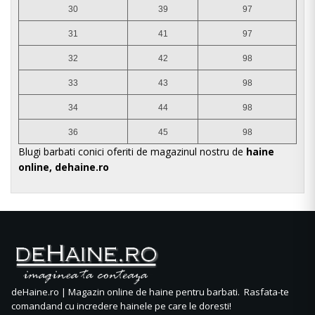
30
39
97
31
41
97
32
42
98
33
43
98
34
44
98
36
45
98
Blugi barbati conici oferiti de magazinul nostru de
haine
online, dehaine.ro
deHaine.ro | Magazin online de haine pentru barbati. Rasfata-te
comandand cu incredere hainele pe care le doresti!