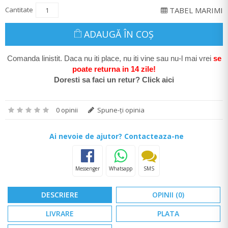
Cantitate
TABEL MARIMI
ADAUGĂ ÎN COŞ
Comanda linistit. Daca nu iti place, nu iti vine sau nu-l mai vrei
se
poate return
a in 14 zile
!
Doresti sa faci un retur? Click aici
0 opinii
Spune-ţi opinia
Ai nevoie de ajutor? Contacteaza-ne
Messenger
Whatsapp
SMS
DESCRIERE
OPINII (0)
LIVRARE
PLATA