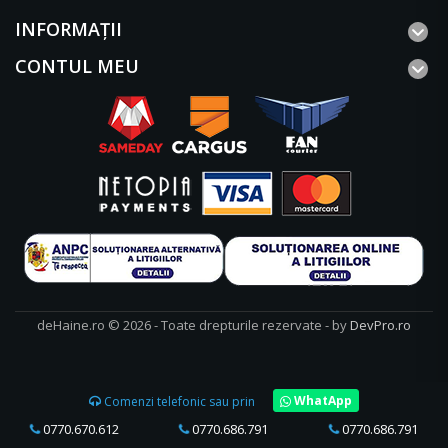
INFORMAŢII
CONTUL MEU
deHaine.ro © 2026 - Toate drepturile rezervate - by
DevPro.ro
WhatApp
Comenzi telefonic sau prin
0770.670.612
0770.686.791
0770.686.791