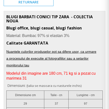
RETURNARE
BLUGI BARBATI CONICI TIP ZARA - COLECTIA
NOUA
Blugi office, blugi casual, blugi fashion
Material: Bumbac 97% si elastan 3%
Calitate GARANTATA
Nuantele culorilor produselor pot sa difere usor, ca urmare
a procesului de executie al fotografiilor sau a setarilor
monitorului tau
Modelul din imagine are 180 cm, 71 kg si a pozat cu
marimea 31
Dimensiuni: (
talia se masoara cu nasturele inchis)
Dimensiune cm
Talie - cn
Lungime - cm
29
37
97