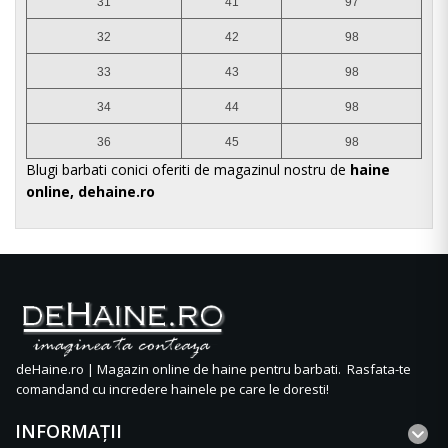
31
41
97
32
42
98
33
43
98
34
44
98
36
45
98
Blugi barbati conici oferiti de magazinul nostru de
haine
online, dehaine.ro
deHaine.ro | Magazin online de haine pentru barbati. Rasfata-te
comandand cu incredere hainele pe care le doresti!
INFORMAŢII