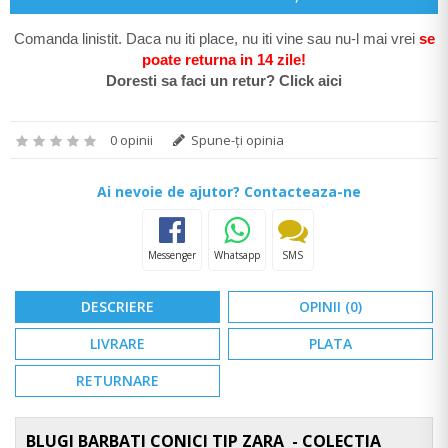
Comanda linistit. Daca nu iti place, nu iti vine sau nu-l mai vrei
se
poate return
a in 14 zile
!
Doresti sa faci un retur? Click aici
0 opinii
Spune-ţi opinia
Ai nevoie de ajutor? Contacteaza-ne
Messenger
Whatsapp
SMS
DESCRIERE
OPINII (0)
LIVRARE
PLATA
RETURNARE
BLUGI BARBATI CONICI TIP ZARA - COLECTIA