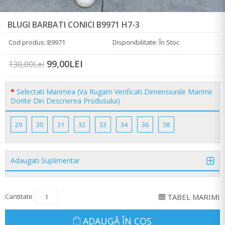
BLUGI BARBATI CONICI B9971 H7-3
Cod produs: B9971
Disponibilitate: În Stoc
99,00LEI
130,00Lei
Selectati Marimea (Va Rugam Verificati Dimensiunile Marimii
Dorite Din Descrierea Produsului)
29
30
31
32
33
34
36
38
Adaugati Suplimentar
Cantitate
TABEL MARIMI
ADAUGĂ ÎN COŞ