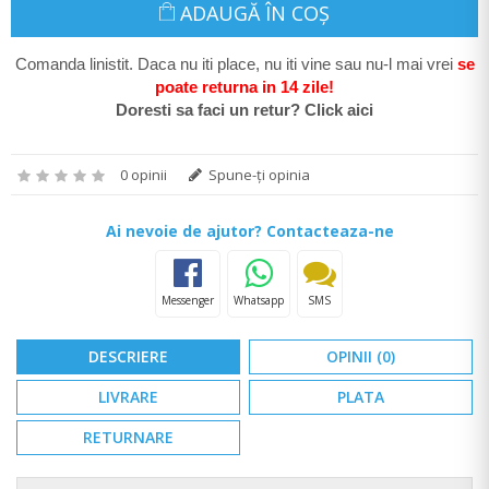
ADAUGĂ ÎN COŞ
Comanda linistit. Daca nu iti place, nu iti vine sau nu-l mai vrei
se
poate return
a in 14 zile
!
Doresti sa faci un retur? Click aici
0 opinii
Spune-ţi opinia
Ai nevoie de ajutor? Contacteaza-ne
Messenger
Whatsapp
SMS
DESCRIERE
OPINII (0)
LIVRARE
PLATA
RETURNARE