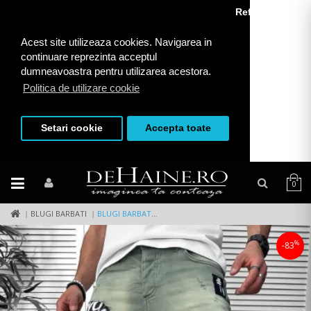
Refuza toate
Acest site utilizeaza cookies. Navigarea in
continuare reprezinta acceptul
dumneavoastra pentru utilizarea acestora.
Politica de utilizare cookie
Setari cookie
Accepta toate
0
BLUGI BARBATI
BLUGI BARBATI SCURTI CONICI,VERZI ,CU STIKERE 7041 H2-3
%
-83