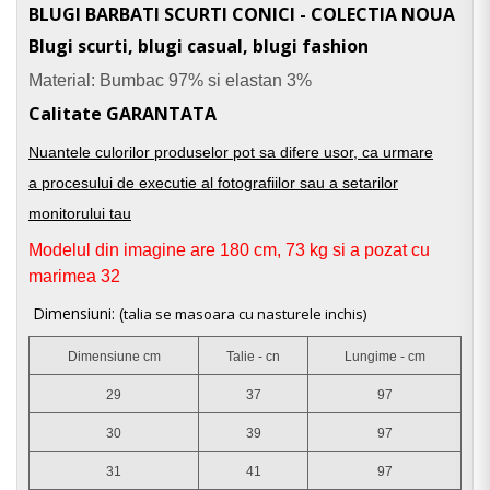
BLUGI BARBATI SCURTI CONICI - COLECTIA NOUA
Blugi scurti, blugi casual, blugi fashion
Material: Bumbac 97% si elastan 3%
Calitate GARANTATA
Nuantele culorilor produselor pot sa difere usor, ca urmare
a procesului de executie al fotografiilor sau a setarilor
monitorului tau
Modelul din imagine are 180 cm, 73 kg si a pozat cu
marimea 32
Dimensiuni: (
talia se masoara cu nasturele inchis)
Dimensiune cm
Talie - cn
Lungime - cm
29
37
97
30
39
97
31
41
97