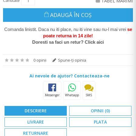
Cantitate
TABEL MARIMI
ADAUGĂ ÎN COŞ
Comanda linistit. Daca nu iti place, nu iti vine sau nu-l mai vrei
se
poate return
a in 14 zile
!
Doresti sa faci un retur? Click aici
0 opinii
Spune-ţi opinia
Ai nevoie de ajutor? Contacteaza-ne
Messenger
Whatsapp
SMS
DESCRIERE
OPINII (0)
LIVRARE
PLATA
RETURNARE