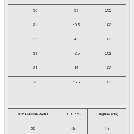
30
39
102
31
40.5
102
32
42
102
33
43.5
102
34
45
102
36
46.5
102
Dimensiune vesta
Talie (cm)
Lungime (cm)
30
45
65