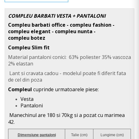
COMPLEU BARBATI VESTA + PANTALONI
Compleu barbati office - c
ompleu
fashion -
c
ompleu
elegant -
c
ompleu
nunta -
c
ompleu
botez
Compleu
Slim fit
Material pantaloni conici: 63% poliester 35% vascoza
2% elastan
Lant si cravata cadou - modelul poate fi diferit fata
de cel din poza
Compleul
cuprinde urmatoarele piese:
Vesta
Pantaloni
Manechinul are 180 si 70kg si a pozat cu marimea
42.
Dimensiune pantaloni
Talie (cm)
Lungime (cm)