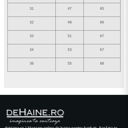
31
47
65
32
49
66
33
51
67
34
53
67
36
55
68
deHaine.ro | Magazin online de haine pentru barbati. Rasfata-te