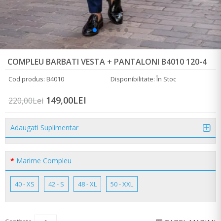
COMPLEU BARBATI VESTA + PANTALONI B4010 120-4
Cod produs: B4010
Disponibilitate: În Stoc
149,00LEI
220,00Lei
Adaugati Suplimentar
Marime Compleu
40 - XS
42 - S
48 - XL
50 - XXL