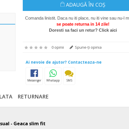
ADAUGĂ ÎN COŞ
Comanda linistit. Daca nu iti place, nu iti vine sau nu-l m
se poate return
a in 14 zile
!
Doresti sa faci un retur? Click aici
0 opinii
Spune-ţi opinia
Ai nevoie de ajutor? Contacteaza-ne
Messenger
Whatsapp
SMS
LATA
RETURNARE
sual - Geaca slim fit