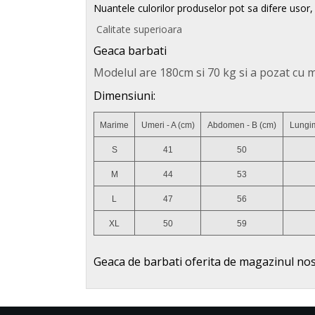
Nuantele culorilor produselor pot sa difere usor, 
Calitate superioara
Geaca barbati
Modelul are 180cm si 70 kg si a pozat cu 
Dimensiuni:
Marime
Umeri - A (cm)
Abdomen - B (cm)
Lungim
S
41
50
M
44
53
L
47
56
XL
50
59
Geaca de barbati oferita de magazinul no