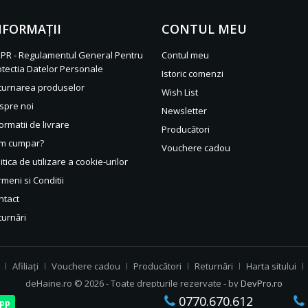
NFORMAŢII
CONTUL MEU
PR - Regulamentul General Pentru
Contul meu
otectia Datelor Personale
Istoric comenzi
turnarea produselor
Wish List
spre noi
Newsletter
ormatii de livrare
Producători
m cumpar?
Vouchere cadou
itica de utilizare a cookie-urilor
meni si Conditii
ntact
turnări
Afiliaţi
Vouchere cadou
Producători
Returnări
Harta sitului
deHaine.ro © 2026 - Toate drepturile rezervate - by
DevPro.ro
0770.670.612
pp