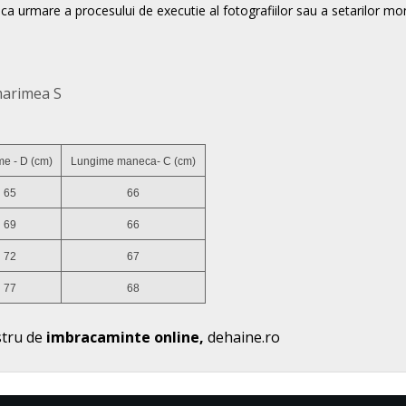
ca urmare a procesului de executie al fotografiilor sau a setarilor mon
marimea S
e - D (cm)
Lungime maneca- C (cm)
65
66
69
66
72
67
77
68
stru de
imbracaminte online,
dehaine.ro