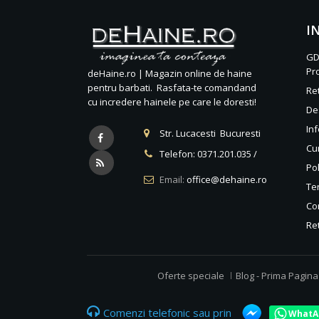
I
GD
Pr
deHaine.ro | Magazin online de haine
pentru barbati. Rasfata-te comandand
Re
cu incredere hainele pe care le doresti!
De
Inf
Str. Lucacesti Bucuresti
Cu
Telefon:
0371.201.035
/
Pol
Email:
office@dehaine.ro
Ter
Co
Re
Oferte speciale
Blog - Prima Pagina
Comenzi telefonic sau prin
WhatA