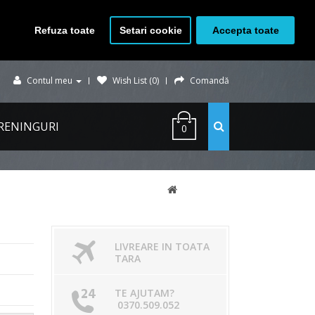
Refuza toate
Setari cookie
Accepta toate
Contul meu
Wish List (0)
Comandă
RENINGURI
0
LIVREARE IN TOATA
TARA
TE AJUTAM?
0370.509.052