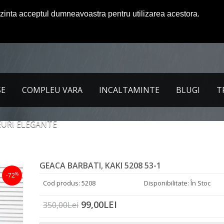
ezinta acceptul dumneavoastra pentru utilizarea acestora.
SE
COMPLEU VARA
INCALTAMINTE
BLUGI
T
URI ELEGANTE
GEACA BARBATI, KAKI 5208 53-1
%
-72
Cod produs: 5208
Disponibilitate: În Stoc
99,00LEI
350,00Lei