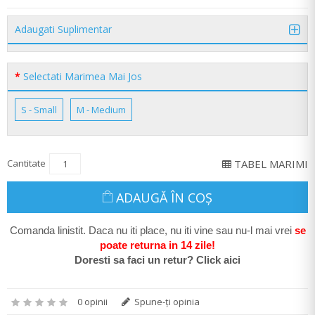
Adaugati Suplimentar
Selectati Marimea Mai Jos
S - Small
M - Medium
Cantitate
TABEL MARIMI
ADAUGĂ ÎN COŞ
Comanda linistit. Daca nu iti place, nu iti vine sau nu-l mai vrei
se
poate return
a in 14 zile
!
Doresti sa faci un retur? Click aici
0 opinii
Spune-ţi opinia