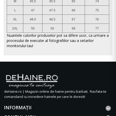
M
45.5
45.5
65
74
L
47
47.5
66
75
XL
48.5
48.5
67
76
2XL
50
50
68
77
Nuantele culorilor produselor pot sa difere usor, ca urmare a
procesului de executie al fotografiilor sau a setarilor
monitorului tau!
deHaine.ro | Magazin online de haine pentru barbati. Rasfata-te
comandand cu incredere hainele pe care le doresti!
INFORMAŢII